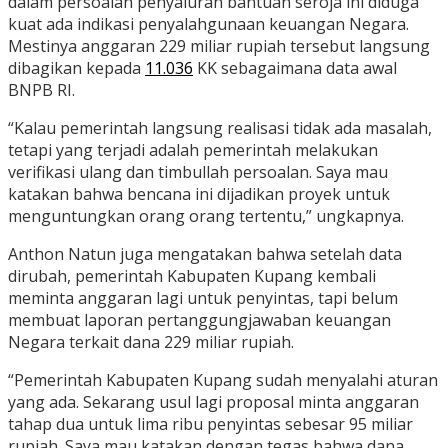
dalam persoalan penyaluran bantuan seroja ini diduga
kuat ada indikasi penyalahgunaan keuangan Negara.
Mestinya anggaran 229 miliar rupiah tersebut langsung
dibagikan kepada
11.036
KK sebagaimana data awal
BNPB RI.
“Kalau pemerintah langsung realisasi tidak ada masalah,
tetapi yang terjadi adalah pemerintah melakukan
verifikasi ulang dan timbullah persoalan. Saya mau
katakan bahwa bencana ini dijadikan proyek untuk
menguntungkan orang orang tertentu,” ungkapnya.
Anthon Natun juga mengatakan bahwa setelah data
dirubah, pemerintah Kabupaten Kupang kembali
meminta anggaran lagi untuk penyintas, tapi belum
membuat laporan pertanggungjawaban keuangan
Negara terkait dana 229 miliar rupiah.
“Pemerintah Kabupaten Kupang sudah menyalahi aturan
yang ada. Sekarang usul lagi proposal minta anggaran
tahap dua untuk lima ribu penyintas sebesar 95 miliar
rupiah. Saya mau katakan dengan tegas bahwa dana