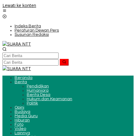
Lewati ke konten
Indeks Berita
Peraturan Dewan Pers
Susunan Redaksi
Beranda
Berita
Pendidikan
Humaniora
Berita Desa
Hukum dan Keamanan
Politik
Opini
Budaya
Media Guru
Hiburan
Foto
Video
Lainnya