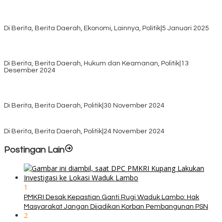
Awali Tahun dengan Kasih, 500 Lansia di TTS Terima Bantuan
Sembako dari Yayasan YNS
Di Berita, Berita Daerah, Ekonomi, Lainnya, Politik
|
5 Januari 2025
Pilkada TTS, Babinsa Koramil 1621-05/Panite Pastikan Keamanan
Distribusi Logistik di Kecamatan Kuanfatu
Di Berita, Berita Daerah, Hukum dan Keamanan, Politik
|
13
Desember 2024
Pasca Quick Count Pilkada TTS, Daniel Oematan Akui Kekalahan
dan Apresiasi Kemenangan Paket Bumy
Di Berita, Berita Daerah, Politik
|
30 November 2024
KPU TTS Mulai Distribusi Logistik Pilkada ke 12 Kecamatan Terjauh
Di Berita, Berita Daerah, Politik
|
24 November 2024
Postingan Lain
1
PMKRI Desak Kepastian Ganti Rugi Waduk Lambo: Hak
Masyarakat Jangan Dijadikan Korban Pembangunan PSN
2