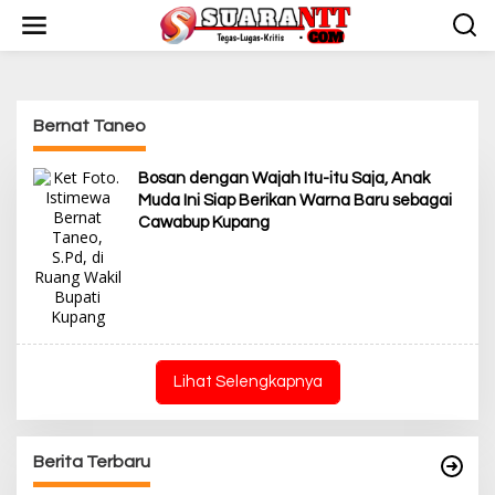
L
e
w
a
t
i
Bernat Taneo
k
e
k
Bosan dengan Wajah Itu-itu Saja, Anak
o
Muda Ini Siap Berikan Warna Baru sebagai
n
Cawabup Kupang
t
e
n
Lihat Selengkapnya
Berita Terbaru