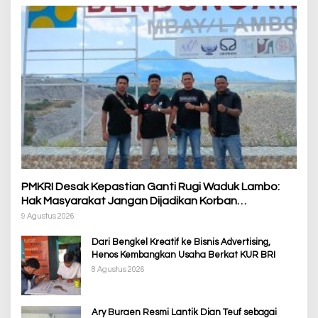
PMKRI Desak Kepastian Ganti Rugi Waduk Lambo:
Hak Masyarakat Jangan Dijadikan Korban
Pembangunan PSN
9 Agustus 2026
Dari Bengkel Kreatif ke Bisnis Advertising,
Henos Kembangkan Usaha Berkat KUR BRI
8 Agustus 2026
Ary Buraen Resmi Lantik Dian Teuf sebagai