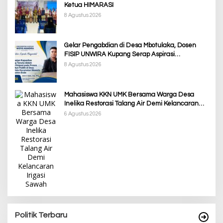
Ketua HIMARASI
8 Agustus 2026
Gelar Pengabdian di Desa Mbotulaka, Dosen
FISIP UNWIRA Kupang Serap Aspirasi
Masyarakat & Penguatan Kapasitas Karang
8 Agustus 2026
Taruna
Mahasiswa KKN UMK Bersama Warga Desa
Inelika Restorasi Talang Air Demi Kelancaran
Irigasi Sawah
6 Agustus 2026
Politik Terbaru