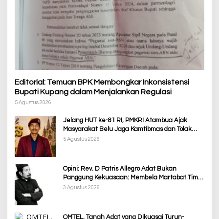
Editorial: Temuan BPK Membongkar Inkonsistensi
Bupati Kupang dalam Menjalankan Regulasi
5 Agustus 2026
Jelang HUT ke-81 RI, PMKRI Atambua Ajak
Masyarakat Belu Jaga Kamtibmas dan Tolak
Provokasi
5 Agustus 2026
Opini: Rev. D Patris Allegro Adat Bukan
Panggung Kekuasaan: Membela Martabat Timor
dari Politik Simbolik
3 Agustus 2026
OMTEL, Tanah Adat yang Dikuasai Turun-