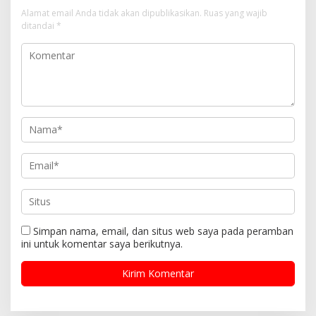
p
Alamat email Anda tidak akan dipublikasikan.
Ruas yang wajib
o
ditandai
*
s
Simpan nama, email, dan situs web saya pada peramban
ini untuk komentar saya berikutnya.