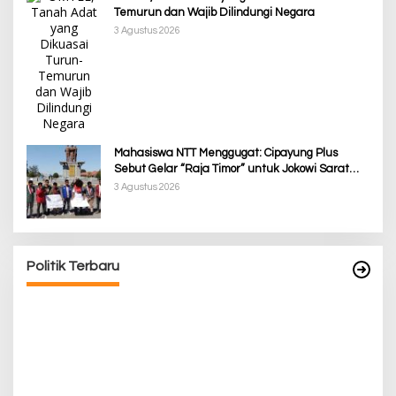
Temurun dan Wajib Dilindungi Negara
3 Agustus 2026
Mahasiswa NTT Menggugat: Cipayung Plus
Sebut Gelar “Raja Timor” untuk Jokowi Sarat
Kepentingan Politik
3 Agustus 2026
Awali Tahun dengan Kasih, 500 Lansia di TTS
Terima Bantuan Sembako dari Yayasan YNS
Di Berita, Berita Daerah, Ekonomi, Lainnya, Politik
|
5 Januari 2025
Politik Terbaru