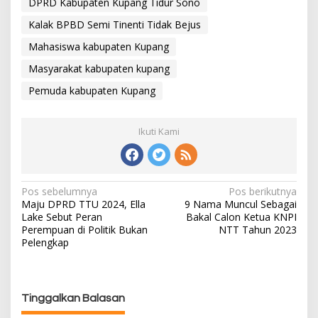
DPRD Kabupaten Kupang Tidur Sono
Kalak BPBD Semi Tinenti Tidak Bejus
Mahasiswa kabupaten Kupang
Masyarakat kabupaten kupang
Pemuda kabupaten Kupang
Ikuti Kami
Pos sebelumnya
Pos berikutnya
N
Maju DPRD TTU 2024, Ella
9 Nama Muncul Sebagai
a
Lake Sebut Peran
Bakal Calon Ketua KNPI
v
Perempuan di Politik Bukan
NTT Tahun 2023
i
Pelengkap
g
a
s
Tinggalkan Balasan
i