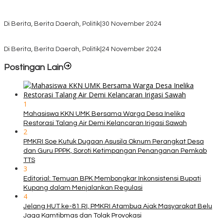
Pasca Quick Count Pilkada TTS, Daniel Oematan Akui Kekalahan
dan Apresiasi Kemenangan Paket Bumy
Di Berita, Berita Daerah, Politik
|
30 November 2024
KPU TTS Mulai Distribusi Logistik Pilkada ke 12 Kecamatan Terjauh
Di Berita, Berita Daerah, Politik
|
24 November 2024
Postingan Lain
1
Mahasiswa KKN UMK Bersama Warga Desa Inelika
Restorasi Talang Air Demi Kelancaran Irigasi Sawah
2
PMKRI Soe Kutuk Dugaan Asusila Oknum Perangkat Desa
dan Guru PPPK, Soroti Ketimpangan Penanganan Pemkab
TTS
3
Editorial: Temuan BPK Membongkar Inkonsistensi Bupati
Kupang dalam Menjalankan Regulasi
4
Jelang HUT ke-81 RI, PMKRI Atambua Ajak Masyarakat Belu
Jaga Kamtibmas dan Tolak Provokasi