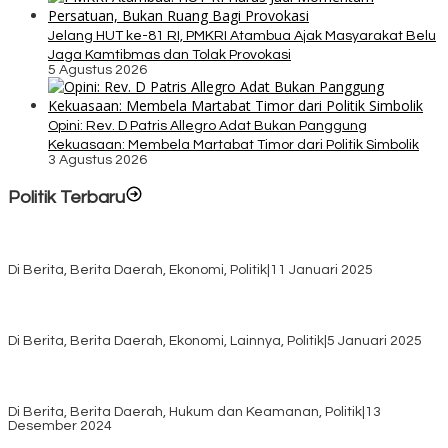
Jelang HUT ke-81 RI, PMKRI Atambua Ajak Masyarakat Belu
Jaga Kamtibmas dan Tolak Provokasi
5 Agustus 2026
Opini: Rev. D Patris Allegro Adat Bukan Panggung
Kekuasaan: Membela Martabat Timor dari Politik Simbolik
3 Agustus 2026
Politik Terbaru
Rayakan HUT ke-52, DPD Provinsi NTT Gelar Sejumlah Kegiatan.
Di Berita, Berita Daerah, Ekonomi, Politik
|
11 Januari 2025
Awali Tahun dengan Kasih, 500 Lansia di TTS Terima Bantuan
Sembako dari Yayasan YNS
Di Berita, Berita Daerah, Ekonomi, Lainnya, Politik
|
5 Januari 2025
Pilkada TTS, Babinsa Koramil 1621-05/Panite Pastikan Keamanan
Distribusi Logistik di Kecamatan Kuanfatu
Di Berita, Berita Daerah, Hukum dan Keamanan, Politik
|
13
Desember 2024