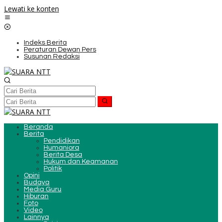
Lewati ke konten
Indeks Berita
Peraturan Dewan Pers
Susunan Redaksi
Beranda
Berita
Pendidikan
Humaniora
Berita Desa
Hukum dan Keamanan
Politik
Opini
Budaya
Media Guru
Hiburan
Foto
Video
Lainnya