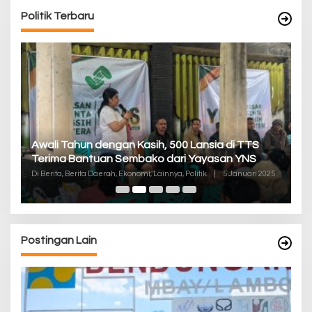
Politik Terbaru
P
Awali Tahun dengan Kasih, 500 Lansia di TTS
Pa
Terima Bantuan Sembako dari Yayasan YNS
K
Di
Di Berita, Berita Daerah, Ekonomi, Lainnya, Politik
|
5 Januari 2025
De
Postingan Lain