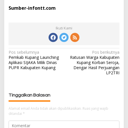
Sumber-infontt.com
Ikuti Kami
Pos sebelumnya
Pos berikutnya
N
Pemkab Kupang Launching
Ratusan Warga Kabupaten
a
Aplikasi SIJAKA Milik Dinas
Kupang Korban Seroja,
v
PUPR Kabupaten Kupang
Dengar Hasil Perjuangan
i
LP2TRI
g
a
s
Tinggalkan Balasan
i
p
Alamat email Anda tidak akan dipublikasikan.
Ruas yang wajib
o
ditandai
*
s