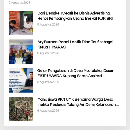
Pembangunan PSN
9 Agustus 2026
Dari Bengkel Kreatif ke Bisnis Advertising,
Henos Kembangkan Usaha Berkat KUR BRI
8 Agustus 2026
Ary Buraen Resmi Lantik Dian Teuf sebagai
Ketua HIMARASI
8 Agustus 2026
Gelar Pengabdian di Desa Mbotulaka, Dosen
FISIP UNWIRA Kupang Serap Aspirasi
Masyarakat & Penguatan Kapasitas Karang
8 Agustus 2026
Taruna
Mahasiswa KKN UMK Bersama Warga Desa
Inelika Restorasi Talang Air Demi Kelancaran
Irigasi Sawah
6 Agustus 2026