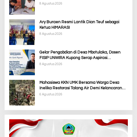
8 Agustus 2026
Ary Buraen Resmi Lantik Dian Teuf sebagai
Ketua HIMARASI
8 Agustus 2026
Gelar Pengabdian di Desa Mbotulaka, Dosen
FISIP UNWIRA Kupang Serap Aspirasi
Masyarakat & Penguatan Kapasitas Karang
8 Agustus 2026
Taruna
Mahasiswa KKN UMK Bersama Warga Desa
Inelika Restorasi Talang Air Demi Kelancaran
Irigasi Sawah
6 Agustus 2026