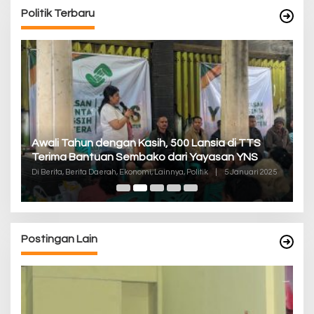
Politik Terbaru
P
Awali Tahun dengan Kasih, 500 Lansia di TTS
Pa
Terima Bantuan Sembako dari Yayasan YNS
K
Di
Di Berita, Berita Daerah, Ekonomi, Lainnya, Politik
|
5 Januari 2025
De
Postingan Lain