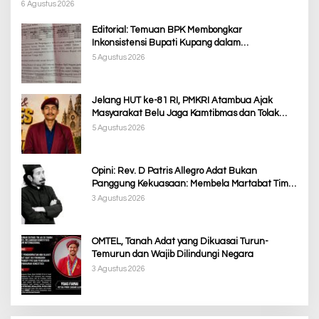
Penanganan Pemkab TTS
6 Agustus 2026
Editorial: Temuan BPK Membongkar
Inkonsistensi Bupati Kupang dalam
Menjalankan Regulasi
5 Agustus 2026
Jelang HUT ke-81 RI, PMKRI Atambua Ajak
Masyarakat Belu Jaga Kamtibmas dan Tolak
Provokasi
5 Agustus 2026
Opini: Rev. D Patris Allegro Adat Bukan
Panggung Kekuasaan: Membela Martabat Timor
dari Politik Simbolik
3 Agustus 2026
OMTEL, Tanah Adat yang Dikuasai Turun-
Temurun dan Wajib Dilindungi Negara
3 Agustus 2026