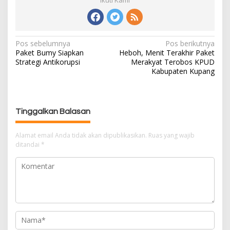
Pos sebelumnya
Pos berikutnya
N
Paket Bumy Siapkan
Heboh, Menit Terakhir Paket
a
Strategi Antikorupsi
Merakyat Terobos KPUD
v
Kabupaten Kupang
i
g
a
s
Tinggalkan Balasan
i
p
Alamat email Anda tidak akan dipublikasikan.
Ruas yang wajib
ditandai
*
o
s