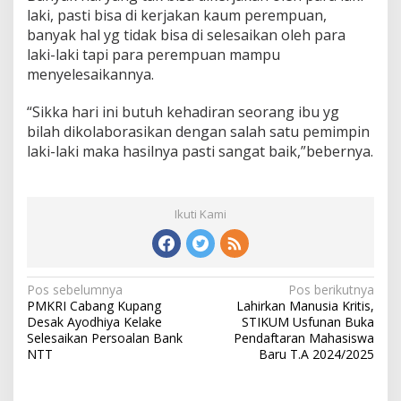
laki, pasti bisa di kerjakan kaum perempuan,
banyak hal yg tidak bisa di selesaikan oleh para
laki-laki tapi para perempuan mampu
menyelesaikannya.
“Sikka hari ini butuh kehadiran seorang ibu yg
bilah dikolaborasikan dengan salah satu pemimpin
laki-laki maka hasilnya pasti sangat baik,”bebernya.
Ikuti Kami
Pos sebelumnya
Pos berikutnya
N
PMKRI Cabang Kupang
Lahirkan Manusia Kritis,
a
Desak Ayodhiya Kelake
STIKUM Usfunan Buka
v
Selesaikan Persoalan Bank
Pendaftaran Mahasiswa
i
NTT
Baru T.A 2024/2025
g
a