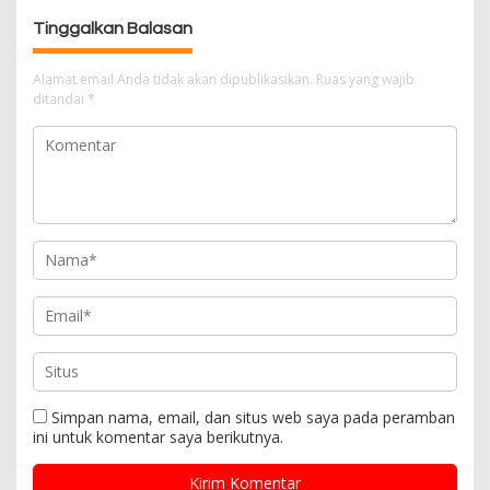
s
Tinggalkan Balasan
i
p
Alamat email Anda tidak akan dipublikasikan.
Ruas yang wajib
o
ditandai
*
s
Simpan nama, email, dan situs web saya pada peramban
ini untuk komentar saya berikutnya.