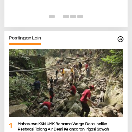
K
Di
De
Postingan Lain
1
Mahasiswa KKN UMK Bersama Warga Desa Inelika
Restorasi Talang Air Demi Kelancaran Irigasi Sawah