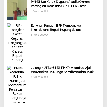
PMKRI Soe Kutuk Dugaan Asusila Oknum
Perangkat Desa dan Guru PPPK, Soroti
Ketimpangan Penanganan Pemkab TTS
6 Agustus 2026
Editorial: Temuan BPK Membongkar
Inkonsistensi Bupati Kupang dalam
Menjalankan Regulasi
5 Agustus 2026
Jelang HUT ke-81 RI, PMKRI Atambua Ajak
Masyarakat Belu Jaga Kamtibmas dan Tolak
Provokasi
5 Agustus 2026