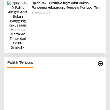
Opini: Rev. D Patris Allegro Adat Bukan
Panggung Kekuasaan: Membela Martabat Timor
dari Politik Simbolik
3 Agustus 2026
Awali Tahun dengan Kasih, 500 Lansia di TTS
Terima Bantuan Sembako dari Yayasan YNS
Di Berita, Berita Daerah, Ekonomi, Lainnya, Politik
|
5 Januari 2025
Politik Terbaru
P
Pa