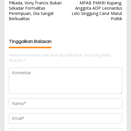
Pilkada, Vony Francis Bukan
MPAB PMKRI Kupang,
v
Sekadar Formalitas
Anggota ADP Leonardus
i
Perempuan, Dia Sangat
Lelo Singgung Carut Marut
g
Berkualitas
Politik
a
s
i
Tinggalkan Balasan
p
o
Alamat email Anda tidak akan dipublikasikan.
Ruas yang wajib
s
ditandai
*