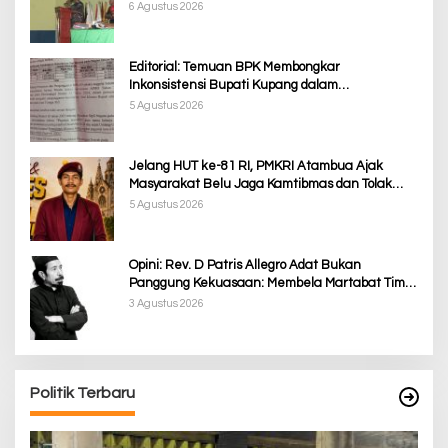
Ketimpangan Penanganan Pemkab TTS
6 Agustus 2026
Editorial: Temuan BPK Membongkar
Inkonsistensi Bupati Kupang dalam
Menjalankan Regulasi
5 Agustus 2026
Jelang HUT ke-81 RI, PMKRI Atambua Ajak
Masyarakat Belu Jaga Kamtibmas dan Tolak
Provokasi
5 Agustus 2026
Opini: Rev. D Patris Allegro Adat Bukan
Panggung Kekuasaan: Membela Martabat Timor
dari Politik Simbolik
3 Agustus 2026
Politik Terbaru