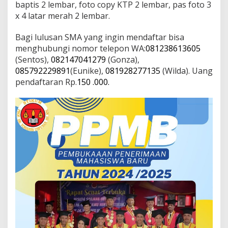
baptis 2 lembar, foto copy KTP 2 lembar, pas foto 3
x 4 latar merah 2 lembar.
Bagi lulusan SMA yang ingin mendaftar bisa
menghubungi nomor telepon WA:
081238613605
(Sentos),
082147041279
(Gonza),
085792229891
(Eunike),
081928277135
(Wilda). Uang
pendaftaran Rp.
150 .000.