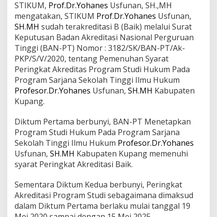
STIKUM,
Prof.Dr.Yohanes
Usfunan, SH.,MH
mengatakan, STIKUM
Prof.Dr.Yohanes
Usfunan,
SH.MH
sudah terakreditasi B (Baik) melalui Surat
Keputusan Badan Akreditasi Nasional Perguruan
Tinggi (BAN-PT) Nomor : 3182/SK/BAN-PT/Ak-
PKP/S/V/2020, tentang Pemenuhan Syarat
Peringkat Akreditas Program Studi Hukum Pada
Program Sarjana Sekolah Tinggi Ilmu Hukum
Profesor.Dr.Yohanes
Usfunan,
SH.MH
Kabupaten
Kupang.
Diktum Pertama berbunyi, BAN-PT Menetapkan
Program Studi Hukum Pada Program Sarjana
Sekolah Tinggi Ilmu Hukum
Profesor.Dr.Yohanes
Usfunan,
SH.MH
Kabupaten Kupang memenuhi
syarat Peringkat Akreditasi Baik.
Sementara Diktum Kedua berbunyi, Peringkat
Akreditasi Program Studi sebagaimana dimaksud
dalam Diktum Pertama berlaku mulai tanggal 19
Mei 2020 sampai dengan 15 Mei 2025.