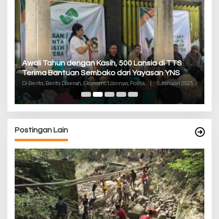
P
Awali Tahun dengan Kasih, 500 Lansia di TTS
Pa
Terima Bantuan Sembako dari Yayasan YNS
K
Di
Di Berita, Berita Daerah, Ekonomi, Lainnya, Politik
|
5 Januari 2025
De
Postingan Lain