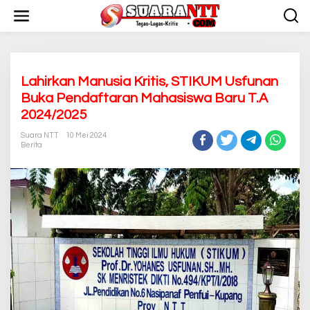
L
e
w
a
t
i
k
Lahirkan Manusia Kritis, STIKUM Usfunan
e
Buka Pendaftaran Mahasiswa Baru T.A
k
2024/2025
o
n
Suara NTT
10 Mei 2024
t
Berita
e
n