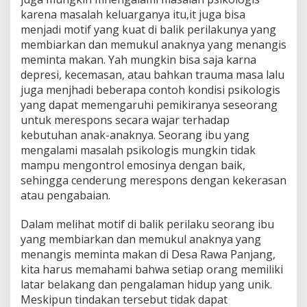
karena masalah keluarganya itu,it juga bisa
menjadi motif yang kuat di balik perilakunya yang
membiarkan dan memukul anaknya yang menangis
meminta makan. Yah mungkin bisa saja karna
depresi, kecemasan, atau bahkan trauma masa lalu
juga menjhadi beberapa contoh kondisi psikologis
yang dapat memengaruhi pemikiranya seseorang
untuk merespons secara wajar terhadap
kebutuhan anak-anaknya. Seorang ibu yang
mengalami masalah psikologis mungkin tidak
mampu mengontrol emosinya dengan baik,
sehingga cenderung merespons dengan kekerasan
atau pengabaian.
Dalam melihat motif di balik perilaku seorang ibu
yang membiarkan dan memukul anaknya yang
menangis meminta makan di Desa Rawa Panjang,
kita harus memahami bahwa setiap orang memiliki
latar belakang dan pengalaman hidup yang unik.
Meskipun tindakan tersebut tidak dapat