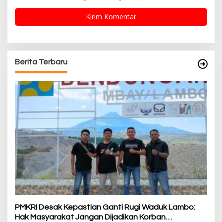
Berita Terbaru
PMKRI Desak Kepastian Ganti Rugi Waduk Lambo:
Hak Masyarakat Jangan Dijadikan Korban