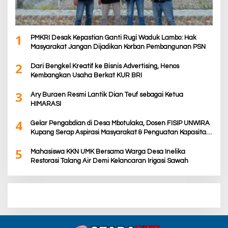
1
PMKRI Desak Kepastian Ganti Rugi Waduk Lambo: Hak
Masyarakat Jangan Dijadikan Korban Pembangunan PSN
2
Dari Bengkel Kreatif ke Bisnis Advertising, Henos
Kembangkan Usaha Berkat KUR BRI
3
Ary Buraen Resmi Lantik Dian Teuf sebagai Ketua
HIMARASI
4
Gelar Pengabdian di Desa Mbotulaka, Dosen FISIP UNWIRA
Kupang Serap Aspirasi Masyarakat & Penguatan Kapasitas
Karang Taruna
5
Mahasiswa KKN UMK Bersama Warga Desa Inelika
Restorasi Talang Air Demi Kelancaran Irigasi Sawah