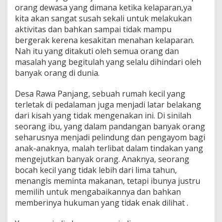
orang dewasa yang dimana ketika kelaparan,ya
kita akan sangat susah sekali untuk melakukan
aktivitas dan bahkan sampai tidak mampu
bergerak kerena kesakitan menahan kelaparan.
Nah itu yang ditakuti oleh semua orang dan
masalah yang begitulah yang selalu dihindari oleh
banyak orang di dunia.
Desa Rawa Panjang, sebuah rumah kecil yang
terletak di pedalaman juga menjadi latar belakang
dari kisah yang tidak mengenakan ini. Di sinilah
seorang ibu, yang dalam pandangan banyak orang
seharusnya menjadi pelindung dan pengayom bagi
anak-anaknya, malah terlibat dalam tindakan yang
mengejutkan banyak orang. Anaknya, seorang
bocah kecil yang tidak lebih dari lima tahun,
menangis meminta makanan, tetapi ibunya justru
memilih untuk mengabaikannya dan bahkan
memberinya hukuman yang tidak enak dilihat .