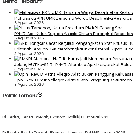
Berita Terbaru
Mahasiswa KKN UMK Bersama Warga Desa Inelika Restorasi T
6 Agustus 2026
PMKRI Soe Kutuk Dugaan Asusila Oknum Perangkat Desa dan
6 Agustus 2026
Editorial: Temuan BPK Membongkar Inkonsistensi Bupati Ku
5 Agustus 2026
Jelang HUT ke-81 RI, PMKRI Atambua Ajak Masyarakat Belu 
5 Agustus 2026
Opini: Rev. D Patris Allegro Adat Bukan Panggung Kekuasaan: 
3 Agustus 2026
Politik Terbaru
Rayakan HUT ke-52, DPD Provinsi NTT Gelar Sejumlah Kegiatan.
Di Berita, Berita Daerah, Ekonomi, Politik
|
11 Januari 2025
Awali Tahun dengan Kasih, 500 Lansia di TTS Terima Bantuan Sem
Di Berita, Berita Daerah, Ekonomi, Lainnya, Politik
|
5 Januari 2025