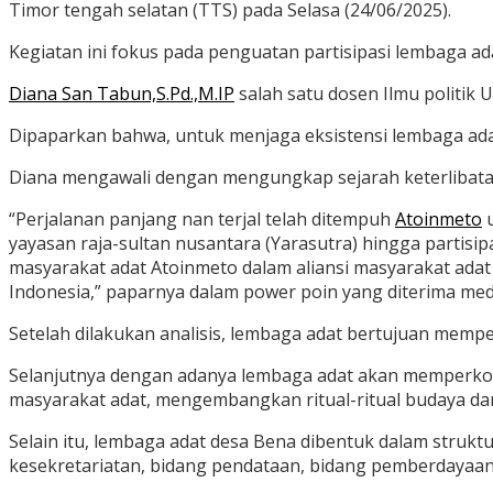
Timor tengah selatan (TTS) pada Selasa (24/06/2025).
Kegiatan ini fokus pada penguatan partisipasi lembaga adat
Diana San Tabun,S.Pd.,M.IP
salah satu dosen Ilmu politik
Dipaparkan bahwa, untuk menjaga eksistensi lembaga adat
Diana mengawali dengan mengungkap sejarah keterlibatan
“Perjalanan panjang nan terjal telah ditempuh
Atoinmeto
u
yayasan raja-sultan nusantara (Yarasutra) hingga partisi
masyarakat adat Atoinmeto dalam aliansi masyarakat ada
Indonesia,” paparnya dalam power poin yang diterima medi
Setelah dilakukan analisis, lembaga adat bertujuan mem
Selanjutnya dengan adanya lembaga adat akan memperkok
masyarakat adat, mengembangkan ritual-ritual budaya d
Selain itu, lembaga adat desa Bena dibentuk dalam strukt
kesekretariatan, bidang pendataan, bidang pemberdayaa