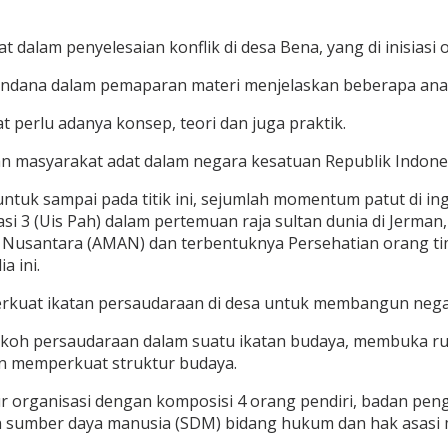
 dalam penyelesaian konflik di desa Bena, yang di inisiasi 
 Undana dalam pemaparan materi menjelaskan beberapa anal
 perlu adanya konsep, teori dan juga praktik.
 masyarakat adat dalam negara kesatuan Republik Indones
ntuk sampai pada titik ini, sejumlah momentum patut di in
pasi 3 (Uis Pah) dalam pertemuan raja sultan dunia di Jerm
t Nusantara (AMAN) dan terbentuknya Persehatian orang ti
a ini.
perkuat ikatan persaudaraan di desa untuk membangun nega
oh persaudaraan dalam suatu ikatan budaya, membuka rua
an memperkuat struktur budaya.
ur organisasi dengan komposisi 4 orang pendiri, badan peng
n sumber daya manusia (SDM) bidang hukum dan hak asasi 