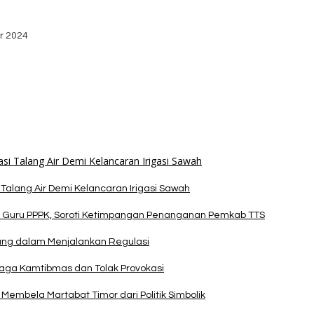
stribusi Logistik di Kecamatan Kuanfatu
r 2024
dan Apresiasi Kemenangan Paket Bumy
alang Air Demi Kelancaran Irigasi Sawah
 Guru PPPK, Soroti Ketimpangan Penanganan Pemkab TTS
pang dalam Menjalankan Regulasi
Jaga Kamtibmas dan Tolak Provokasi
Membela Martabat Timor dari Politik Simbolik