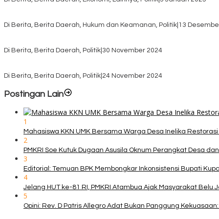
Pilkada TTS, Babinsa Koramil 1621-05/Panite Pastikan Keamanan Di
Di Berita, Berita Daerah, Hukum dan Keamanan, Politik
|
13 Desembe
Pasca Quick Count Pilkada TTS, Daniel Oematan Akui Kekalahan 
Di Berita, Berita Daerah, Politik
|
30 November 2024
KPU TTS Mulai Distribusi Logistik Pilkada ke 12 Kecamatan Terjauh
Di Berita, Berita Daerah, Politik
|
24 November 2024
Postingan Lain
1
Mahasiswa KKN UMK Bersama Warga Desa Inelika Restorasi T
2
PMKRI Soe Kutuk Dugaan Asusila Oknum Perangkat Desa dan
3
Editorial: Temuan BPK Membongkar Inkonsistensi Bupati Ku
4
Jelang HUT ke-81 RI, PMKRI Atambua Ajak Masyarakat Belu 
5
Opini: Rev. D Patris Allegro Adat Bukan Panggung Kekuasaan: 