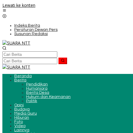
Lewati ke konten
Indeks Berita
Peraturan Dewan Pers
Susunan Redaksi
Beranda
Berita
Pendidikan
Humaniora
Berita Desa
Hukum dan Keamanan
Politik
Opini
Budaya
Media Guru
Hiburan
Foto
Video
Lainnya