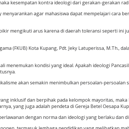
aka kesempatan kontra ideologi dari gerakan-gerakan radik
 menyarankan agar mahasiswa dapat mempelajari cara berpik
pikir mengikuti arus karena di daerah toleransi seperti in
ma (FKUB) Kota Kupang, Pdt. Jeky Latuperissa, M.Th., d
ali menemukan kondisi yang ideal. Apakah ideologi Pancasil
etusnya.
isme akan semakin menimbulkan persoalan-persoalan sosial,
yang inklusif dan berpihak pada kelompok mayoritas, maka
rnya, yang juga adalah pendeta di Gereja Betel Oesapa Ku
 berlawanan dengan norma dan ideologi yang berlaku dan d
mponen, termasuk lembaga pendidikan yang melibatkan mah