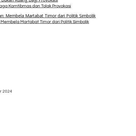
Jaga Kamtibmas dan Tolak Provokasi
Membela Martabat Timor dari Politik Simbolik
bako dari Yayasan YNS
stribusi Logistik di Kecamatan Kuanfatu
r 2024
dan Apresiasi Kemenangan Paket Bumy