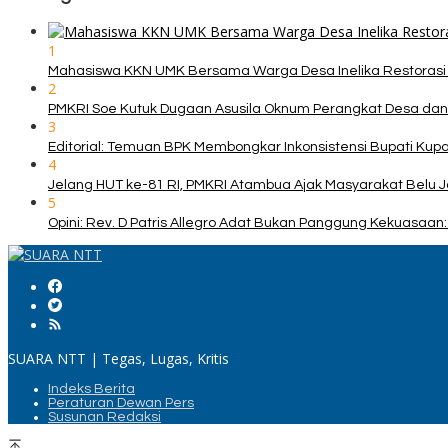
1
Mahasiswa KKN UMK Bersama Warga Desa Inelika Restorasi T
2
PMKRI Soe Kutuk Dugaan Asusila Oknum Perangkat Desa dan
3
Editorial: Temuan BPK Membongkar Inkonsistensi Bupati Ku
4
Jelang HUT ke-81 RI, PMKRI Atambua Ajak Masyarakat Belu 
5
Opini: Rev. D Patris Allegro Adat Bukan Panggung Kekuasaan: 
SUARA NTT | Tegas, Lugas, Kritis
Indeks Berita
Peraturan Dewan Pers
Susunan Redaksi