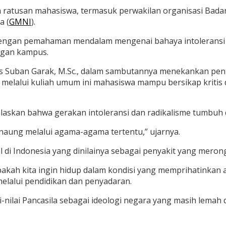
leh ratusan mahasiswa, termasuk perwakilan organisasi Bada
a (
GMNI
).
ngan pemahaman mendalam mengenai bahaya intoleransi dan
ngan kampus.
s Suban Garak, M.Sc., dalam sambutannya menekankan pent
melalui kuliah umum ini mahasiswa mampu bersikap kritis d
elaskan bahwa gerakan intoleransi dan radikalisme tumbuh d
naung melalui agama-agama tertentu,” ujarnya.
l di Indonesia yang dinilainya sebagai penyakit yang mero
Apakah kita ingin hidup dalam kondisi yang memprihatinka
elalui pendidikan dan penyadaran.
nilai Pancasila sebagai ideologi negara yang masih lemah 