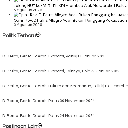
Jelang HUT ke-81 RI, PMKRI Atambua Ajak Masyarakat Belu 
5 Agustus 2026
Opini: Rev. D Patris Allegro Adat Bukan Panggung Kekuasaan: 
3 Agustus 2026
Politik Terbaru
Rayakan HUT ke-52, DPD Provinsi NTT Gelar Sejumlah Kegiatan.
Di Berita, Berita Daerah, Ekonomi, Politik
|
11 Januari 2025
Awali Tahun dengan Kasih, 500 Lansia di TTS Terima Bantuan Sem
Di Berita, Berita Daerah, Ekonomi, Lainnya, Politik
|
5 Januari 2025
Pilkada TTS, Babinsa Koramil 1621-05/Panite Pastikan Keamanan Di
Di Berita, Berita Daerah, Hukum dan Keamanan, Politik
|
13 Desembe
Pasca Quick Count Pilkada TTS, Daniel Oematan Akui Kekalahan 
Di Berita, Berita Daerah, Politik
|
30 November 2024
KPU TTS Mulai Distribusi Logistik Pilkada ke 12 Kecamatan Terjauh
Di Berita, Berita Daerah, Politik
|
24 November 2024
Postingan Lain