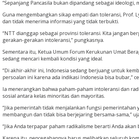
“Sepanjang Pancasila bukan dipandang sebagai ideologi, m
Guna mengembangkan sikap empati dan toleransi, Prof. Ly
dan tidak menerima informasi yang tidak terbukti.
“NTT dianggap sebagai provinsi toleransi. Kita jangan ber
gerakan-gerakan intoleransi,” pungkasnya.
Sementara itu, Ketua Umum Forum Kerukunan Umat Beraga
sedang mencari kembali kondisi yang ideal.
“Di akhir-akhir ini, Indonesia sedang berjuang untuk kemb
persoalan ini karena ada indikasi Indonesia bisa bubar,” c
Ia menerangkan bahwa paham-paham intoleransi dan radikal
sosial antara kelas minoritas dan mayoritas.
“Jika pemerintah tidak menjalankan fungsi pemerintahan 
membangun dan tidak bisa berjejaring bersama-sama,” uja
“Jika Anda terpapar paham radikalisme berarti Anda akan
Karena itu, pencegahannya harus melibatkan seluruh ko