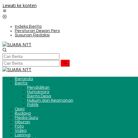
Lewati ke konten
Indeks Berita
Peraturan Dewan Pers
Susunan Redaksi
Beranda
Berita
Pendidikan
Humaniora
Berita Desa
Hukum dan Keamanan
Politik
Opini
Budaya
Media Guru
Hiburan
Foto
Video
Lainnya