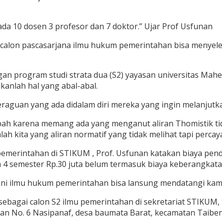
da 10 dosen 3 profesor dan 7 doktor.” Ujar Prof Usfunan
a calon pascasarjana ilmu hukum pemerintahan bisa menyel
rogram studi strata dua (S2) yayasan universitas Mahen
anlah hal yang abal-abal.
aguan yang ada didalam diri mereka yang ingin melanjutka
bah karena memang ada yang menganut aliran Thomistik tida
lah kita yang aliran normatif yang tidak melihat tapi perc
merintahan di STIKUM , Prof. Usfunan katakan biaya pendi
a 4 semester Rp.30 juta belum termasuk biaya keberangkata
kuni ilmu hukum pemerintahan bisa lansung mendatangi ka
sebagai calon S2 ilmu pemerintahan di sekretariat STIKUM, 
ikan No. 6 Nasipanaf, desa baumata Barat, kecamatan Taib