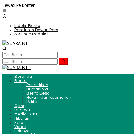
Lewati ke konten
Indeks Berita
Peraturan Dewan Pers
Susunan Redaksi
Beranda
Berita
Pendidikan
Humaniora
Berita Desa
Hukum dan Keamanan
Politik
Opini
Budaya
Media Guru
Hiburan
Foto
Video
Lainnya