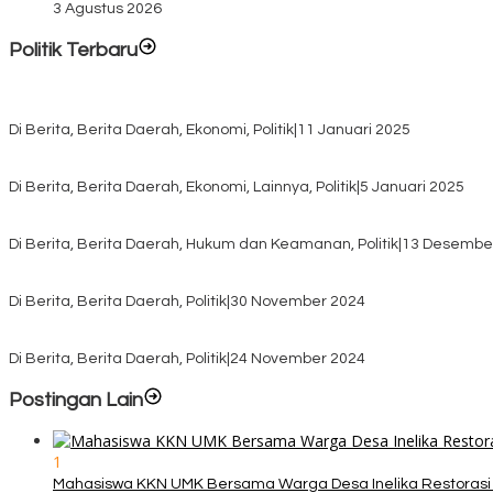
3 Agustus 2026
Politik Terbaru
Rayakan HUT ke-52, DPD Provinsi NTT Gelar Sejumlah Kegiatan.
Di Berita, Berita Daerah, Ekonomi, Politik
|
11 Januari 2025
Awali Tahun dengan Kasih, 500 Lansia di TTS Terima Bantuan Sem
Di Berita, Berita Daerah, Ekonomi, Lainnya, Politik
|
5 Januari 2025
Pilkada TTS, Babinsa Koramil 1621-05/Panite Pastikan Keamanan Di
Di Berita, Berita Daerah, Hukum dan Keamanan, Politik
|
13 Desembe
Pasca Quick Count Pilkada TTS, Daniel Oematan Akui Kekalahan 
Di Berita, Berita Daerah, Politik
|
30 November 2024
KPU TTS Mulai Distribusi Logistik Pilkada ke 12 Kecamatan Terjauh
Di Berita, Berita Daerah, Politik
|
24 November 2024
Postingan Lain
1
Mahasiswa KKN UMK Bersama Warga Desa Inelika Restorasi T