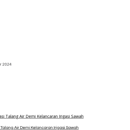
bako dari Yayasan YNS
stribusi Logistik di Kecamatan Kuanfatu
r 2024
dan Apresiasi Kemenangan Paket Bumy
alang Air Demi Kelancaran Irigasi Sawah