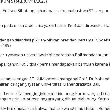
KUM Sabtu, (04/11/2023).
r. Erikson Sihotang, dihadapan calon mahasiswa S2 dan par
kan pada masa orde lama yakni tahun 1963 dan diresmikan l
ngan dilandasi pikiran-pikiran presiden pertama Ir. Soek
n 1998.
aru yayasan universitas Mahendradatta Bali mendapatkan 
ampai tahun 1998 tidak perna mendapatkan bantuan karena 
rja sama dengan STIKUM karena mengenal Prof. Dr. Yohane
aliran dengan yayasan universitas Mahendradatta Bali.
ta. Tentu kita menginginkan ide-ide bung Karno yang ada d
ngan prinsip-prinsip negara yang dibuat oleh bung Karno.”
SH.MH menjelaskan bahwa mahasiswa S2 Ilmu Hukum Pemerin