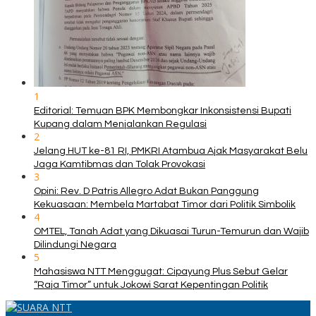
1
Editorial: Temuan BPK Membongkar Inkonsistensi Bupati
Kupang dalam Menjalankan Regulasi
2
Jelang HUT ke-81 RI, PMKRI Atambua Ajak Masyarakat Belu
Jaga Kamtibmas dan Tolak Provokasi
3
Opini: Rev. D Patris Allegro Adat Bukan Panggung
Kekuasaan: Membela Martabat Timor dari Politik Simbolik
4
OMTEL, Tanah Adat yang Dikuasai Turun-Temurun dan Wajib
Dilindungi Negara
5
Mahasiswa NTT Menggugat: Cipayung Plus Sebut Gelar
“Raja Timor” untuk Jokowi Sarat Kepentingan Politik