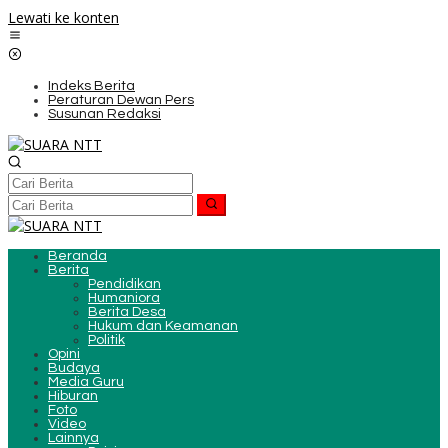
Lewati ke konten
Indeks Berita
Peraturan Dewan Pers
Susunan Redaksi
Beranda
Berita
Pendidikan
Humaniora
Berita Desa
Hukum dan Keamanan
Politik
Opini
Budaya
Media Guru
Hiburan
Foto
Video
Lainnya