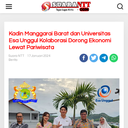
L
e
w
a
t
i
k
Kadin Manggarai Barat dan Universitas
e
Esa Unggul Kolaborasi Dorong Ekonomi
k
Lewat Pariwisata
o
n
Suara NTT
17 Januari 2024
t
Berita
e
n