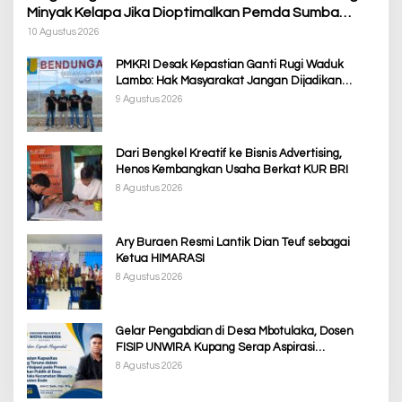
Minyak Kelapa Jika Dioptimalkan Pemda Sumba
Barat
10 Agustus 2026
PMKRI Desak Kepastian Ganti Rugi Waduk
Lambo: Hak Masyarakat Jangan Dijadikan
Korban Pembangunan PSN
9 Agustus 2026
Dari Bengkel Kreatif ke Bisnis Advertising,
Henos Kembangkan Usaha Berkat KUR BRI
8 Agustus 2026
Ary Buraen Resmi Lantik Dian Teuf sebagai
Ketua HIMARASI
8 Agustus 2026
Gelar Pengabdian di Desa Mbotulaka, Dosen
FISIP UNWIRA Kupang Serap Aspirasi
Masyarakat & Penguatan Kapasitas Karang
8 Agustus 2026
Taruna