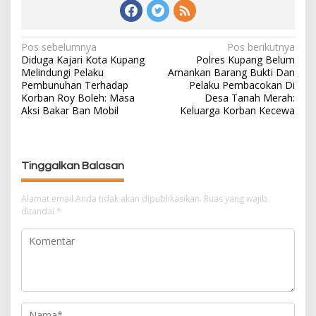
Pos sebelumnya
Pos berikutnya
N
Diduga Kajari Kota Kupang
Polres Kupang Belum
a
Melindungi Pelaku
Amankan Barang Bukti Dan
v
Pembunuhan Terhadap
Pelaku Pembacokan Di
i
Korban Roy Boleh: Masa
Desa Tanah Merah:
g
Aksi Bakar Ban Mobil
Keluarga Korban Kecewa
a
s
i
Tinggalkan Balasan
p
o
Alamat email Anda tidak akan dipublikasikan.
Ruas yang wajib
s
ditandai
*