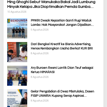
Ming Ghoghi Sebut Wanukaka Bakal Jadi Lumbung
Minyak Kelapa Jika Dioptimalkan Pemda Sumba
Barat
10 Agustus 2026
PMKRI Desak Kepastian Ganti Rugi Waduk
Lambo: Hak Masyarakat Jangan Dijadikan
Korban Pembangunan PSN
9 Agustus 2026
Dari Bengkel Kreatif ke Bisnis Advertising,
Henos Kembangkan Usaha Berkat KUR BRI
8 Agustus 2026
Ary Buraen Resmi Lantik Dian Teuf sebagai
Ketua HIMARASI
8 Agustus 2026
Gelar Pengabdian di Desa Mbotulaka, Dosen
FISIP UNWIRA Kupang Serap Aspirasi
Masyarakat & Penguatan Kapasitas Karang
8 Agustus 2026
Taruna