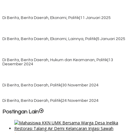
Rayakan HUT ke-52, DPD Provinsi NTT Gelar Sejumlah Kegiatan.
Di Berita, Berita Daerah, Ekonomi, Politik
|
11 Januari 2025
Awali Tahun dengan Kasih, 500 Lansia di TTS Terima Bantuan
Sembako dari Yayasan YNS
Di Berita, Berita Daerah, Ekonomi, Lainnya, Politik
|
5 Januari 2025
Pilkada TTS, Babinsa Koramil 1621-05/Panite Pastikan Keamanan
Distribusi Logistik di Kecamatan Kuanfatu
Di Berita, Berita Daerah, Hukum dan Keamanan, Politik
|
13
Desember 2024
Pasca Quick Count Pilkada TTS, Daniel Oematan Akui Kekalahan
dan Apresiasi Kemenangan Paket Bumy
Di Berita, Berita Daerah, Politik
|
30 November 2024
KPU TTS Mulai Distribusi Logistik Pilkada ke 12 Kecamatan Terjauh
Di Berita, Berita Daerah, Politik
|
24 November 2024
Postingan Lain