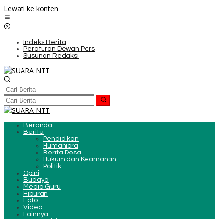
Lewati ke konten
Indeks Berita
Peraturan Dewan Pers
Susunan Redaksi
Beranda
Berita
Pendidikan
Humaniora
Berita Desa
Hukum dan Keamanan
Politik
Opini
Budaya
Media Guru
Hiburan
Foto
Video
Lainnya