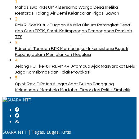
1
Mahasiswa KKN UMK Bersama Warga Desa Inelika
Restorasi Talang Air Demi Kelancaran Irigasi Sawah
2
PMKRI Soe Kutuk Dugaan Asusila Oknum Perangkat Desa
dan Guru PPPK, Soroti Ketimpangan Penanganan Pemkab
TTS
3
Editorial: Temuan BPK Membongkar Inkonsistensi Bupati
Kupang dalam Menjalankan Regulasi
4
Jelang HUT ke-81 RI, PMKRI Atambua Ajak Masyarakat Belu
Jaga Kamtibmas dan Tolak Provokasi
5
Opini: Rev. D Patris Allegro Adat Bukan Panggung
Kekuasaan: Membela Martabat Timor dari Politik Simbolik
SUARA NTT | Tegas, Lugas, Kritis