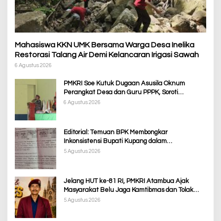
Mahasiswa KKN UMK Bersama Warga Desa Inelika
Restorasi Talang Air Demi Kelancaran Irigasi Sawah
6 Agustus 2026
PMKRI Soe Kutuk Dugaan Asusila Oknum
Perangkat Desa dan Guru PPPK, Soroti
Ketimpangan Penanganan Pemkab TTS
6 Agustus 2026
Editorial: Temuan BPK Membongkar
Inkonsistensi Bupati Kupang dalam
Menjalankan Regulasi
5 Agustus 2026
Jelang HUT ke-81 RI, PMKRI Atambua Ajak
Masyarakat Belu Jaga Kamtibmas dan Tolak
Provokasi
5 Agustus 2026