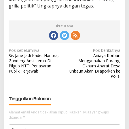
grilia politik” Ungkapnya dengan tegas.
Ikuti Kami
Pos sebelumnya
Pos berikutnya
N
Sis Jane Jadi Kader Hanura,
Aniaya Korban
a
Gandeng Ansi Lema Di
Menggunakan Parang,
v
Pilgub NTT: Penasaran
Oknum Aparat Desa
i
Publik Terjawab
Tunbaun Akan Dilaporkan ke
g
Polisi
a
s
i
Tinggalkan Balasan
p
o
Alamat email Anda tidak akan dipublikasikan.
Ruas yang wajib
s
ditandai
*