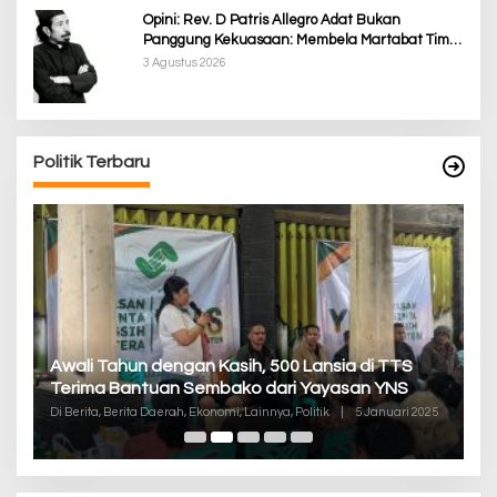
Opini: Rev. D Patris Allegro Adat Bukan
Panggung Kekuasaan: Membela Martabat Timor
dari Politik Simbolik
3 Agustus 2026
Politik Terbaru
P
Awali Tahun dengan Kasih, 500 Lansia di TTS
Pa
Terima Bantuan Sembako dari Yayasan YNS
K
Di
Di Berita, Berita Daerah, Ekonomi, Lainnya, Politik
|
5 Januari 2025
De