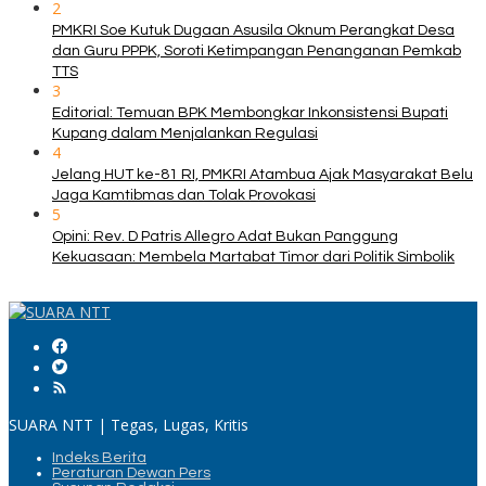
2
PMKRI Soe Kutuk Dugaan Asusila Oknum Perangkat Desa
dan Guru PPPK, Soroti Ketimpangan Penanganan Pemkab
TTS
3
Editorial: Temuan BPK Membongkar Inkonsistensi Bupati
Kupang dalam Menjalankan Regulasi
4
Jelang HUT ke-81 RI, PMKRI Atambua Ajak Masyarakat Belu
Jaga Kamtibmas dan Tolak Provokasi
5
Opini: Rev. D Patris Allegro Adat Bukan Panggung
Kekuasaan: Membela Martabat Timor dari Politik Simbolik
SUARA NTT | Tegas, Lugas, Kritis
Indeks Berita
Peraturan Dewan Pers