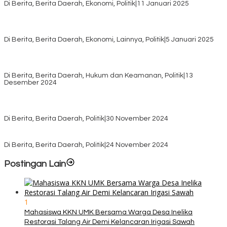
Di Berita, Berita Daerah, Ekonomi, Politik
|
11 Januari 2025
Awali Tahun dengan Kasih, 500 Lansia di TTS Terima Bantuan
Sembako dari Yayasan YNS
Di Berita, Berita Daerah, Ekonomi, Lainnya, Politik
|
5 Januari 2025
Pilkada TTS, Babinsa Koramil 1621-05/Panite Pastikan Keamanan
Distribusi Logistik di Kecamatan Kuanfatu
Di Berita, Berita Daerah, Hukum dan Keamanan, Politik
|
13
Desember 2024
Pasca Quick Count Pilkada TTS, Daniel Oematan Akui Kekalahan
dan Apresiasi Kemenangan Paket Bumy
Di Berita, Berita Daerah, Politik
|
30 November 2024
KPU TTS Mulai Distribusi Logistik Pilkada ke 12 Kecamatan Terjauh
Di Berita, Berita Daerah, Politik
|
24 November 2024
Postingan Lain
1
Mahasiswa KKN UMK Bersama Warga Desa Inelika
Restorasi Talang Air Demi Kelancaran Irigasi Sawah