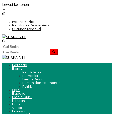
Lewati ke konten
Indeks Berita
Peraturan Dewan Pers
Susunan Redaksi
Beranda
Berita
Pendidikan
Humaniora
Berita Desa
Hukum dan Keamanan
Politik
Opini
Budaya
Media Guru
Hiburan
Foto
Video
Lainnya