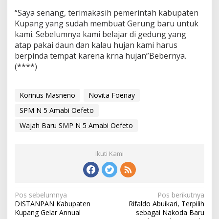
“Saya senang, terimakasih pemerintah kabupaten
Kupang yang sudah membuat Gerung baru untuk
kami. Sebelumnya kami belajar di gedung yang
atap pakai daun dan kalau hujan kami harus
berpinda tempat karena krna hujan”Bebernya.
(****)
Korinus Masneno
Novita Foenay
SPM N 5 Amabi Oefeto
Wajah Baru SMP N 5 Amabi Oefeto
Ikuti Kami
Pos sebelumnya
Pos berikutnya
N
DISTANPAN Kabupaten
Rifaldo Abuikari, Terpilih
a
Kupang Gelar Annual
sebagai Nakoda Baru
v