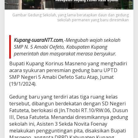
Gambar Gedung Sekolah, yang lama beratapkan daun dan gedung
sekolah permanen yang baru diresmikan
Kupang-suaraNTT.com
,-Mengubah wajah sekolah
SMP N. 5 Amabi Oefeto, Kabupaten Kupang
pemerintah dan masyarakat merasa bersyukur.
Bupati Kupang Korinus Masneno yang menghadiri
acara syukuran peresmian gedung baru UPTD
SMP Negeri 5 Amabi Oefeto Satu Atap, Jumat
(19/1/2024).
Gedung baru yang terdiri atas tiga ruang kelas
tersebut, dibangun berdekatan dengan SD Negeri
Fatuteta, berlokasi di Jln.Thobi RT.10/RW.06, Dusun
III, Desa Fatuteta. Menandai diresmikannya gedung
sekolah ini, Asisten 3 Sekda Novita Foenay
melakukan pengguntingan pita, disaksikan Bupati
Masneno, anggota DPRD Kabupaten Kupang