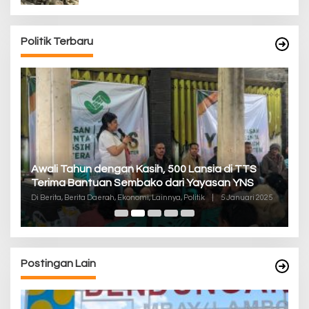
Politik Terbaru
P
Awali Tahun dengan Kasih, 500 Lansia di TTS
Pa
Terima Bantuan Sembako dari Yayasan YNS
K
Di
Di Berita, Berita Daerah, Ekonomi, Lainnya, Politik
|
5 Januari 2025
De
Postingan Lain