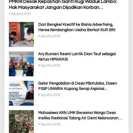
PMKRI Desak Kepastian Ganti Rugi Waduk Lambo:
Hak Masyarakat Jangan Dijadikan Korban
Pembangunan PSN
9 Agustus 2026
Dari Bengkel Kreatif ke Bisnis Advertising,
Henos Kembangkan Usaha Berkat KUR BRI
8 Agustus 2026
Ary Buraen Resmi Lantik Dian Teuf sebagai
Ketua HIMARASI
8 Agustus 2026
Gelar Pengabdian di Desa Mbotulaka, Dosen
FISIP UNWIRA Kupang Serap Aspirasi
Masyarakat & Penguatan Kapasitas Karang
8 Agustus 2026
Taruna
Mahasiswa KKN UMK Bersama Warga Desa
Inelika Restorasi Talang Air Demi Kelancaran
Irigasi Sawah
6 Agustus 2026