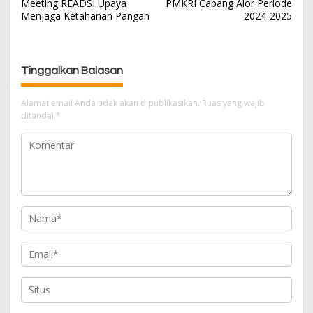
Meeting READSI Upaya
PMKRI Cabang Alor Periode
i
Menjaga Ketahanan Pangan
2024-2025
g
a
s
Tinggalkan Balasan
i
p
Alamat email Anda tidak akan dipublikasikan.
Ruas yang wajib
o
ditandai
*
s