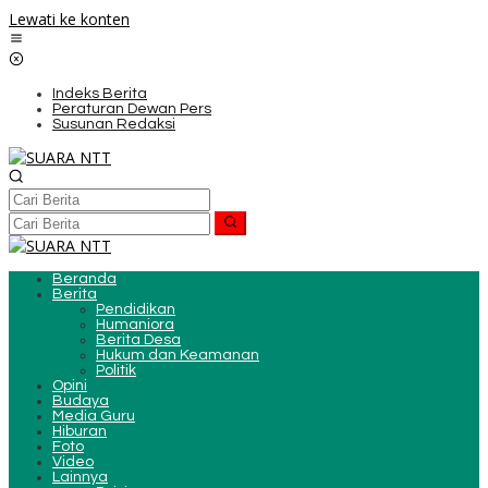
Lewati ke konten
Indeks Berita
Peraturan Dewan Pers
Susunan Redaksi
Beranda
Berita
Pendidikan
Humaniora
Berita Desa
Hukum dan Keamanan
Politik
Opini
Budaya
Media Guru
Hiburan
Foto
Video
Lainnya