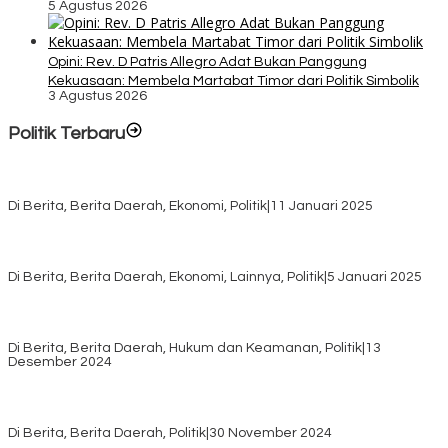
5 Agustus 2026
Opini: Rev. D Patris Allegro Adat Bukan Panggung
Kekuasaan: Membela Martabat Timor dari Politik Simbolik
3 Agustus 2026
Politik Terbaru
Rayakan HUT ke-52, DPD Provinsi NTT Gelar Sejumlah Kegiatan.
Di Berita, Berita Daerah, Ekonomi, Politik
|
11 Januari 2025
Awali Tahun dengan Kasih, 500 Lansia di TTS Terima Bantuan
Sembako dari Yayasan YNS
Di Berita, Berita Daerah, Ekonomi, Lainnya, Politik
|
5 Januari 2025
Pilkada TTS, Babinsa Koramil 1621-05/Panite Pastikan Keamanan
Distribusi Logistik di Kecamatan Kuanfatu
Di Berita, Berita Daerah, Hukum dan Keamanan, Politik
|
13
Desember 2024
Pasca Quick Count Pilkada TTS, Daniel Oematan Akui Kekalahan
dan Apresiasi Kemenangan Paket Bumy
Di Berita, Berita Daerah, Politik
|
30 November 2024