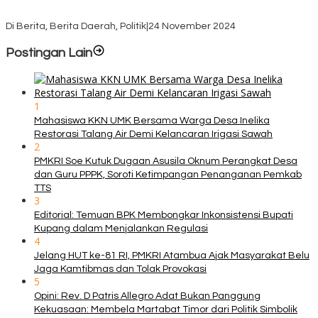
KPU TTS Mulai Distribusi Logistik Pilkada ke 12 Kecamatan Terjauh
Di Berita, Berita Daerah, Politik
|
24 November 2024
Postingan Lain
1
Mahasiswa KKN UMK Bersama Warga Desa Inelika
Restorasi Talang Air Demi Kelancaran Irigasi Sawah
2
PMKRI Soe Kutuk Dugaan Asusila Oknum Perangkat Desa
dan Guru PPPK, Soroti Ketimpangan Penanganan Pemkab
TTS
3
Editorial: Temuan BPK Membongkar Inkonsistensi Bupati
Kupang dalam Menjalankan Regulasi
4
Jelang HUT ke-81 RI, PMKRI Atambua Ajak Masyarakat Belu
Jaga Kamtibmas dan Tolak Provokasi
5
Opini: Rev. D Patris Allegro Adat Bukan Panggung
Kekuasaan: Membela Martabat Timor dari Politik Simbolik