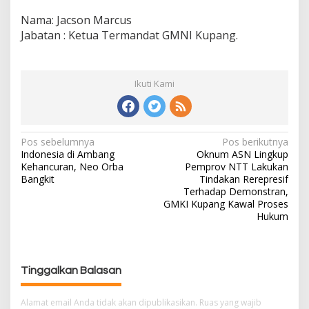
Nama: Jacson Marcus
Jabatan : Ketua Termandat GMNI Kupang.
Ikuti Kami
Pos sebelumnya
Pos berikutnya
N
Indonesia di Ambang
Oknum ASN Lingkup
a
Kehancuran, Neo Orba
Pemprov NTT Lakukan
v
Bangkit
Tindakan Rerepresif
i
Terhadap Demonstran,
g
GMKI Kupang Kawal Proses
Hukum
a
s
i
p
Tinggalkan Balasan
o
s
Alamat email Anda tidak akan dipublikasikan.
Ruas yang wajib