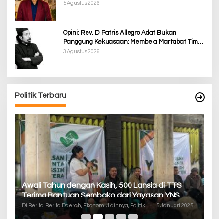
Provokasi
5 Agustus 2026
Opini: Rev. D Patris Allegro Adat Bukan
Panggung Kekuasaan: Membela Martabat Timor
dari Politik Simbolik
3 Agustus 2026
Politik Terbaru
P
Awali Tahun dengan Kasih, 500 Lansia di TTS
Pa
Terima Bantuan Sembako dari Yayasan YNS
K
Di
Di Berita, Berita Daerah, Ekonomi, Lainnya, Politik
|
5 Januari 2025
De