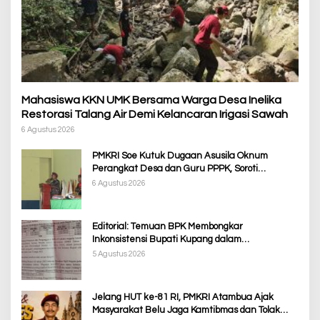
Mahasiswa KKN UMK Bersama Warga Desa Inelika
Restorasi Talang Air Demi Kelancaran Irigasi Sawah
6 Agustus 2026
PMKRI Soe Kutuk Dugaan Asusila Oknum
Perangkat Desa dan Guru PPPK, Soroti
Ketimpangan Penanganan Pemkab TTS
6 Agustus 2026
Editorial: Temuan BPK Membongkar
Inkonsistensi Bupati Kupang dalam
Menjalankan Regulasi
5 Agustus 2026
Jelang HUT ke-81 RI, PMKRI Atambua Ajak
Masyarakat Belu Jaga Kamtibmas dan Tolak