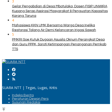
3
Gelar Pengabdian di Desa Mbotulaka, Dosen FISIP UNWIRA
Kupang Serap Aspirasi Masyarakat & Penguatan Kapasitas
Karang Taruna
4
Mahasiswa KKN UMK Bersama Warga Desa Inelika
Restorasi Talang Air Demi Kelancaran Irigasi Sawah
5
PMKRI Soe Kutuk Dugaan Asusila Oknum Perangkat Desa
dan Guru PPPK, Soroti Ketimpangan Penanganan Pemkab
TTS
SUARA NTT | Tegas, Lugas, Kritis
Indeks Berita
Peraturan Dewan Pers
Susunan Redaksi