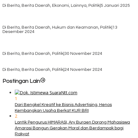
Sembako dari Yayasan YNS
Di Berita, Berita Daerah, Ekonomi, Lainnya, Politik
|
5 Januari 2025
Pilkada TTS, Babinsa Koramil 1621-05/Panite Pastikan Keamanan
Distribusi Logistik di Kecamatan Kuanfatu
Di Berita, Berita Daerah, Hukum dan Keamanan, Politik
|
13
Desember 2024
Pasca Quick Count Pilkada TTS, Daniel Oematan Akui Kekalahan
dan Apresiasi Kemenangan Paket Bumy
Di Berita, Berita Daerah, Politik
|
30 November 2024
KPU TTS Mulai Distribusi Logistik Pilkada ke 12 Kecamatan Terjauh
Di Berita, Berita Daerah, Politik
|
24 November 2024
Postingan Lain
1
Dari Bengkel Kreatif ke Bisnis Advertising, Henos
Kembangkan Usaha Berkat KUR BRI
2
Lantik Pengurus HIMARASI, Ary Buraen Dorong Mahasiswa
Amarasi Bangun Gerakan Moral dan Berdampak bagi
Rakyat