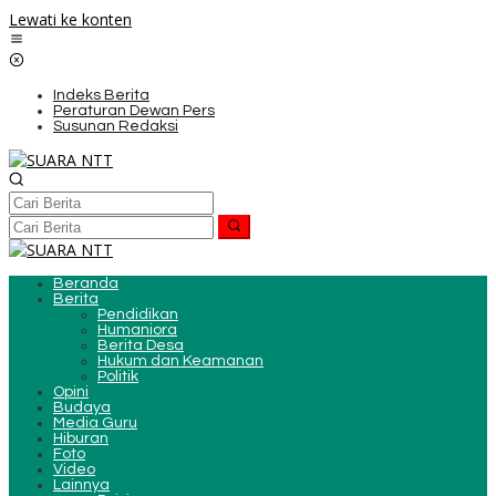
Lewati ke konten
Indeks Berita
Peraturan Dewan Pers
Susunan Redaksi
Beranda
Berita
Pendidikan
Humaniora
Berita Desa
Hukum dan Keamanan
Politik
Opini
Budaya
Media Guru
Hiburan
Foto
Video
Lainnya