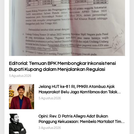
Editorial: Temuan BPK Membongkar Inkonsistensi
Bupati Kupang dalam Menjalankan Regulasi
5 Agustus 2026
Jelang HUT ke-81 RI, PMKRI Atambua Ajak
Masyarakat Belu Jaga Kamtibmas dan Tolak
Provokasi
5 Agustus 2026
Opini: Rev. D Patris Allegro Adat Bukan
Panggung Kekuasaan: Membela Martabat Timor
dari Politik Simbolik
3 Agustus 2026