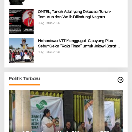
OMTEL, Tanah Adat yang Dikuasai Turun-
Temurun dan Wajib Dilindungi Negara
3 Agustus 2026
Mahasiswa NTT Menggugat: Cipayung Plus
Sebut Gelar “Raja Timor” untuk Jokowi Sarat
Kepentingan Politik
3 Agustus 2026
Politik Terbaru
P