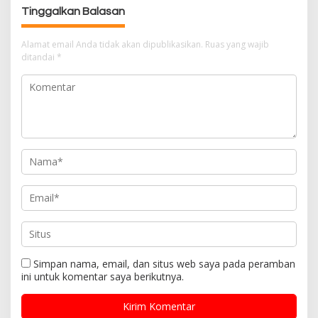
s
Tinggalkan Balasan
i
p
Alamat email Anda tidak akan dipublikasikan.
Ruas yang wajib
o
ditandai
*
s
Simpan nama, email, dan situs web saya pada peramban
ini untuk komentar saya berikutnya.