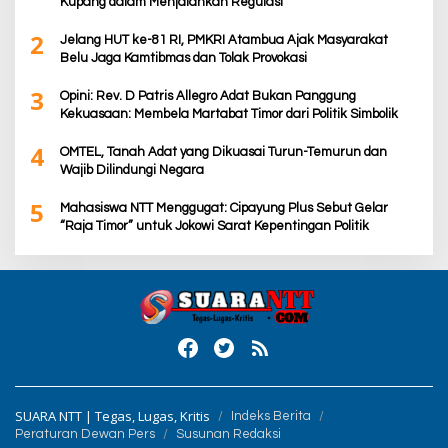
Kupang dalam Menjalankan Regulasi
2
Jelang HUT ke-81 RI, PMKRI Atambua Ajak Masyarakat
Belu Jaga Kamtibmas dan Tolak Provokasi
3
Opini: Rev. D Patris Allegro Adat Bukan Panggung
Kekuasaan: Membela Martabat Timor dari Politik Simbolik
4
OMTEL, Tanah Adat yang Dikuasai Turun-Temurun dan
Wajib Dilindungi Negara
5
Mahasiswa NTT Menggugat: Cipayung Plus Sebut Gelar
“Raja Timor” untuk Jokowi Sarat Kepentingan Politik
SUARA NTT | Tegas, Lugas, Kritis
Indeks Berita
Peraturan Dewan Pers
Susunan Redaksi