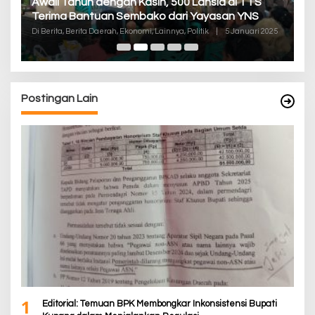
Awali Tahun dengan Kasih, 500 Lansia di TTS
Pa
Terima Bantuan Sembako dari Yayasan YNS
K
Di
Di Berita, Berita Daerah, Ekonomi, Lainnya, Politik
|
5 Januari 2025
De
Postingan Lain
1
Editorial: Temuan BPK Membongkar Inkonsistensi Bupati