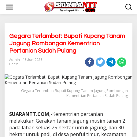
L
e
w
a
t
i
k
Gegara Terlambat: Bupati Kupang Tanam
e
Jagung Rombongan Kementrian
k
Pertanian Sudah Pulang
o
n
Admin
18 Juni 2025
t
Berita
e
n
Gegara Terlambat: Bupati Kupang Tanam Jagung Rombongan
Kementrian Pertanian Sudah Pulang
SUARANTT.COM
,-Kementrian pertanian
melakukan Gerakan tanam jagung musim tanam 2
pada lahan seluas 25 hektar untuk jagung, dan 30
hektar untuk padi, di desa penfui timur, kecamatan