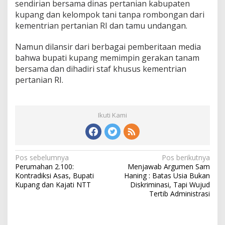
sendirian bersama dinas pertanian kabupaten
kupang dan kelompok tani tanpa rombongan dari
kementrian pertanian RI dan tamu undangan.
Namun dilansir dari berbagai pemberitaan media
bahwa bupati kupang memimpin gerakan tanam
bersama dan dihadiri staf khusus kementrian
pertanian RI.
Ikuti Kami
Pos sebelumnya
Pos berikutnya
N
Perumahan 2.100:
Menjawab Argumen Sam
a
Kontradiksi Asas, Bupati
Haning : Batas Usia Bukan
v
Kupang dan Kajati NTT
Diskriminasi, Tapi Wujud
i
Tertib Administrasi
g
a