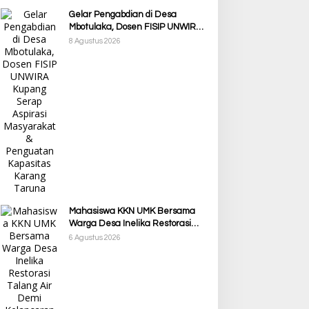
Gelar Pengabdian di Desa
Mbotulaka, Dosen FISIP UNWIRA
Kupang Serap Aspirasi
8 Agustus 2026
Masyarakat & Penguatan
Kapasitas Karang Taruna
Mahasiswa KKN UMK Bersama
Warga Desa Inelika Restorasi
Talang Air Demi Kelancaran
6 Agustus 2026
Irigasi Sawah