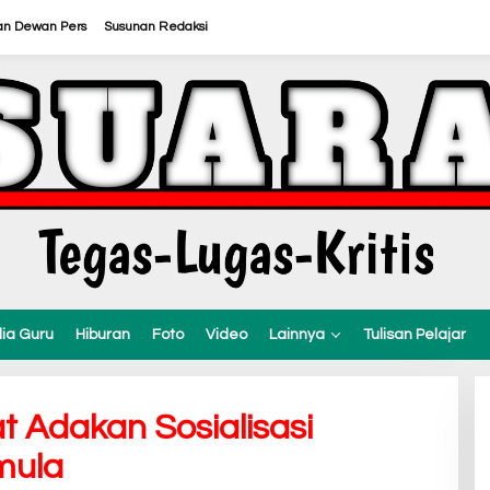
an Dewan Pers
Susunan Redaksi
ia Guru
Hiburan
Foto
Video
Lainnya
Tulisan Pelajar
 Adakan Sosialisasi
mula