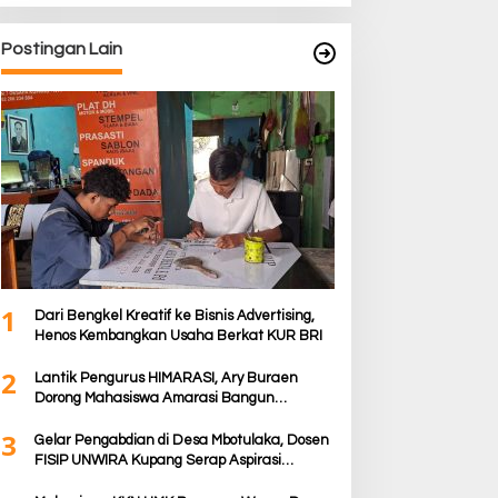
Postingan Lain
1
Dari Bengkel Kreatif ke Bisnis Advertising,
Henos Kembangkan Usaha Berkat KUR BRI
2
Lantik Pengurus HIMARASI, Ary Buraen
Dorong Mahasiswa Amarasi Bangun
Gerakan Moral dan Berdampak bagi Rakyat
3
Gelar Pengabdian di Desa Mbotulaka, Dosen
FISIP UNWIRA Kupang Serap Aspirasi
Masyarakat & Penguatan Kapasitas Karang