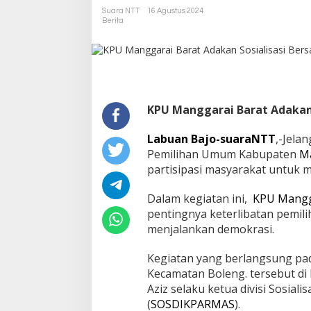
Suara NTT
16 Agustus 2024
Berita
KPU Manggarai Barat Adakan 
Labuan Bajo-suaraNTT
,-Jela
Pemilihan Umum Kabupaten
Ma
partisipasi masyarakat untuk 
Dalam kegiatan ini,
KPU Mangg
pentingnya keterlibatan pemil
menjalankan demokrasi.
Kegiatan yang berlangsung pad
Kecamatan Boleng. tersebut di
Aziz selaku ketua divisi Sosial
(
SOSDIKPARMAS
).