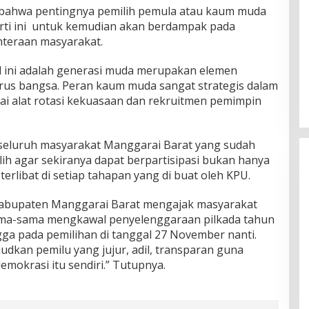
n bahwa pentingnya pemilih pemula atau kaum muda
rti ini untuk kemudian akan berdampak pada
hteraan masyarakat.
l ini adalah generasi muda merupakan elemen
rus bangsa. Peran kaum muda sangat strategis dalam
ai alat rotasi kekuasaan dan rekruitmen pemimpin
k seluruh masyarakat Manggarai Barat yang sudah
ih agar sekiranya dapat berpartisipasi bukan hanya
erlibat di setiap tahapan yang di buat oleh KPU.
kabupaten Manggarai Barat mengajak masyarakat
ama-sama mengkawal penyelenggaraan pilkada tahun
ngga pada pemilihan di tanggal 27 November nanti.
Rayakan HUT ke-52, DPD Provinsi
dkan pemilu yang jujur, adil, transparan guna
NTT Gelar Sejumlah Kegiatan.
mokrasi itu sendiri.” Tutupnya.
Di Berita, Berita Daerah, Ekonomi, Politik
|
11
Januari 2025