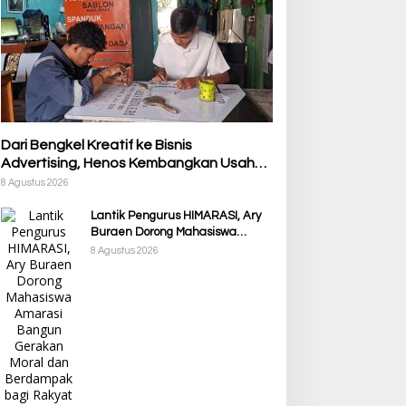
Dari Bengkel Kreatif ke Bisnis
Advertising, Henos Kembangkan Usaha
Berkat KUR BRI
8 Agustus 2026
Lantik Pengurus HIMARASI, Ary
Buraen Dorong Mahasiswa
Amarasi Bangun Gerakan Moral
8 Agustus 2026
dan Berdampak bagi Rakyat