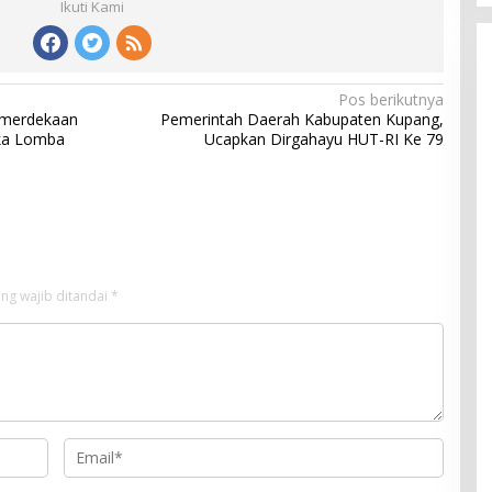
Ikuti Kami
Pos berikutnya
emerdekaan
Pemerintah Daerah Kabupaten Kupang,
eka Lomba
Ucapkan Dirgahayu HUT-RI Ke 79
ng wajib ditandai
*