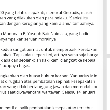
00 yang telah disepakati, menurut Getrudis, masih
n yang dilakukan oleh para pelaku. “Sanksi itu
gkan dengan kerugian yang kami alami,” tambahnya.
a Manunain B, Yoseph Bait Naimasu, yang hadir
menyampaikan seruan moralnya.
 kedua sangat berniat untuk memperbaiki keretakan
kakak. Tapi kalau seperti ini, artinya sama saja harga
ak ada dan seolah-olah kaki kami diangkat ke kepala
,” ucapnya tegas.
ngkapkan oleh kuasa hukum korban, Yanuarius Min
ngat dirugikan atas pembatalan sepihak kesepakatan
ndakan yang tidak bertanggung jawab dan merendahkan
us saat diwawancarai wartawan, Selasa, 14 Januari
Rayakan HUT ke-52, DPD Provinsi
NTT Gelar Sejumlah Kegiatan.
Di Berita, Berita Daerah, Ekonomi, Politik
|
11
Januari 2025
 motif di balik pembatalan kesepakatan tersebut.