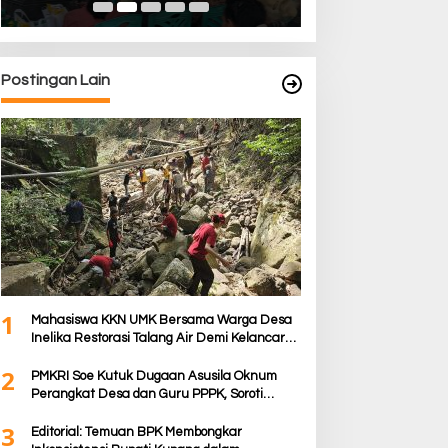
Postingan Lain
1
Mahasiswa KKN UMK Bersama Warga Desa
Inelika Restorasi Talang Air Demi Kelancaran
Irigasi Sawah
2
PMKRI Soe Kutuk Dugaan Asusila Oknum
Perangkat Desa dan Guru PPPK, Soroti
Ketimpangan Penanganan Pemkab TTS
3
Editorial: Temuan BPK Membongkar