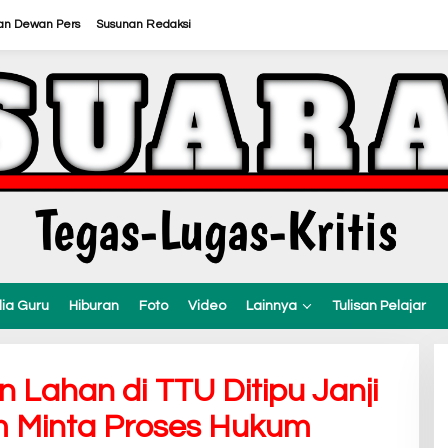
an Dewan Pers
Susunan Redaksi
ia Guru
Hiburan
Foto
Video
Lainnya
Tulisan Pelajar
 Lahan di TTU Ditipu Janji
 Minta Proses Hukum