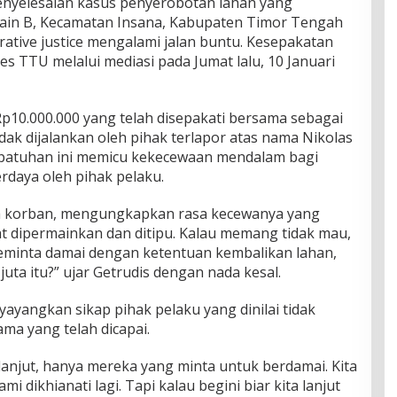
enyelesaian kasus penyerobotan lahan yang
in B, Kecamatan Insana, Kabupaten Timor Tengah
orative justice mengalami jalan buntu. Kesepakatan
res TTU melalui mediasi pada Jumat lalu, 10 Januari
Rp10.000.000 yang telah disepakati bersama sebagai
dak dijalankan oleh pihak terlapor atas nama Nikolas
kpatuhan ini memicu kekecewaan mendalam bagi
rdaya oleh pihak pelaku.
rga korban, mengungkapkan rasa kecewanya yang
 dipermainkan dan ditipu. Kalau memang tidak mau,
eminta damai dengan ketentuan kembalikan lahan,
uta itu?” ujar Getrudis dengan nada kesal.
yayangkan sikap pihak pelaku yang dinilai tidak
a yang telah dicapai.
anjut, hanya mereka yang minta untuk berdamai. Kita
i dikhianati lagi. Tapi kalau begini biar kita lanjut