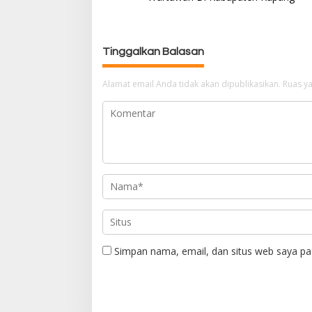
v
i
g
a
Tinggalkan Balasan
s
i
Alamat email Anda tidak akan dipublikasikan.
Ruas ya
p
o
s
Simpan nama, email, dan situs web saya pa