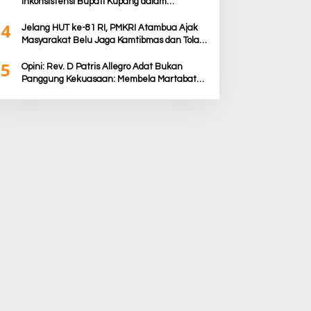
Inkonsistensi Bupati Kupang dalam
Menjalankan Regulasi
4
Jelang HUT ke-81 RI, PMKRI Atambua Ajak
Masyarakat Belu Jaga Kamtibmas dan Tolak
Provokasi
5
Opini: Rev. D Patris Allegro Adat Bukan
Panggung Kekuasaan: Membela Martabat
Timor dari Politik Simbolik