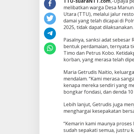
TTU-suaraNTT.com
,-Upaya p
melibatkan warga Desa Manuna
Utara (TTU), melalui jalur rest
damai yang telah dicapai di Pol
2025, tidak dapat dilaksanakan.
Pasalnya, sanksi adat sebesar 
bentuk perdamaian, ternyata ti
Timo dan Petrus Kobo. Ketida
korban, yang merasa telah dipe
Maria Getrudis Naitio, kelua
mendalam. “Kami merasa sangat
kenapa mereka sendiri yang m
bongkar fondasi, dan denda 10 j
Lebih lanjut, Getrudis juga men
menghargai kesepakatan bersam
“Kemarin kami maunya proses l
sudah sepakati semua, justru kam