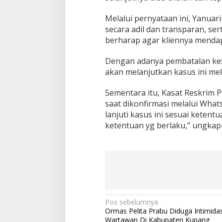
Melalui pernyataan ini, Yanuar
secara adil dan transparan, se
berharap agar kliennya mendapa
Dengan adanya pembatalan kes
akan melanjutkan kasus ini mel
Sementara itu, Kasat Reskrim Po
saat dikonfirmasi melalui Wha
lanjuti kasus ini sesuai ketentu
ketentuan yg berlaku,” ungkapn
Pos sebelumnya
N
Ormas Pelita Prabu Diduga Intimidas
a
Wartawan Di Kabupaten Kupang