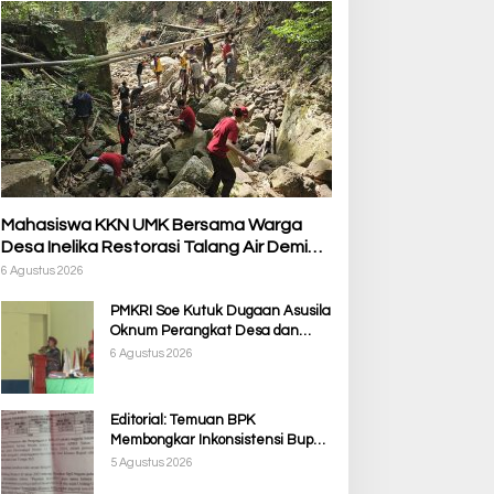
Mahasiswa KKN UMK Bersama Warga
Desa Inelika Restorasi Talang Air Demi
Kelancaran Irigasi Sawah
6 Agustus 2026
PMKRI Soe Kutuk Dugaan Asusila
Oknum Perangkat Desa dan
Guru PPPK, Soroti Ketimpangan
6 Agustus 2026
Penanganan Pemkab TTS
Editorial: Temuan BPK
Membongkar Inkonsistensi Bupati
Kupang dalam Menjalankan
5 Agustus 2026
Regulasi