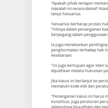
“Apakah pihak terlapor memang 
masalah ini secara damai? Ata
tanya Yanuarius.
Yanuarius berharap proses huku
“Intinya dalam penanganan kasu
berpegang dalam penggunaan p
Ia juga menekankan pentingnya
penghormatan terhadap hak-ha
kesetaraan.
“Ini juga bertujuan agar klien 
dipulihkan melalui hukuman yan
Jika kasus ini berlanjut ke pe
mematuhi kode etik dan perat
“Penanganan kasus ini harus 
konstitusi, juga peraturan pe
selanjutnya bisa efisien dan tep