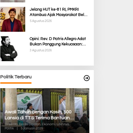
Jelang HUT ke-81 RI, PMKRI
Atambua Ajak Masyarakat Belu
Jaga Kamtibmas dan Tolak
5 Agustus 2026
Provokasi
Opini: Rev. D Patris Allegro Adat
Bukan Panggung Kekuasaan:
Membela Martabat Timor dari
3 Agustus 2026
Politik Simbolik
Politik Terbaru
Awali Tahun dengan Kasih, 500
Pilkada TTS, Babi
Lansia di TTS Terima Bantuan
05/Panite Pasti
Sembako dari Yayasan YNS
Distribusi Logisti
Di Berita, Berita Daerah, Ekonomi, Lainnya,
Di Berita, Berita Daera
Politik
|
5 Januari 2025
Politik
|
13 Desember 2
Kuanfatu