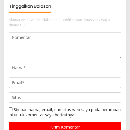
i
Tinggalkan Balasan
p
o
Alamat email Anda tidak akan dipublikasikan.
Ruas yang wajib
s
ditandai
*
Simpan nama, email, dan situs web saya pada peramban
ini untuk komentar saya berikutnya.