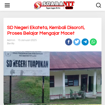
L
e
w
a
t
i
k
SD Negeri Ekateta, Kembali Disoroti,
e
Proses Belajar Mengajar Macet
k
o
Admin
15 Januari 2025
n
Berita
t
e
n