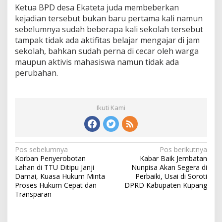
Ketua BPD desa Ekateta juda membeberkan
kejadian tersebut bukan baru pertama kali namun
sebelumnya sudah beberapa kali sekolah tersebut
tampak tidak ada aktifitas belajar mengajar di jam
sekolah, bahkan sudah perna di cecar oleh warga
maupun aktivis mahasiswa namun tidak ada
perubahan.
Ikuti Kami
Pos sebelumnya
Pos berikutnya
N
Korban Penyerobotan
Kabar Baik Jembatan
a
Lahan di TTU Ditipu Janji
Nunpisa Akan Segera di
v
Damai, Kuasa Hukum Minta
Perbaiki, Usai di Soroti
i
Proses Hukum Cepat dan
DPRD Kabupaten Kupang
g
Transparan
a
s