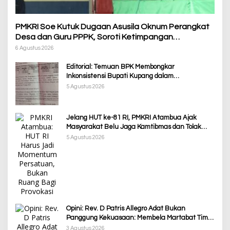
PMKRI Soe Kutuk Dugaan Asusila Oknum Perangkat
Desa dan Guru PPPK, Soroti Ketimpangan
Penanganan Pemkab TTS
6 Agustus 2026
Editorial: Temuan BPK Membongkar
Inkonsistensi Bupati Kupang dalam
Menjalankan Regulasi
5 Agustus 2026
Jelang HUT ke-81 RI, PMKRI Atambua Ajak
Masyarakat Belu Jaga Kamtibmas dan Tolak
Provokasi
5 Agustus 2026
Opini: Rev. D Patris Allegro Adat Bukan
Panggung Kekuasaan: Membela Martabat Timor
dari Politik Simbolik
3 Agustus 2026