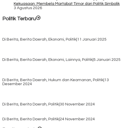
Kekuasaan: Membela Martabat Timor dari Politik Simbolik
3 Agustus 2026
Politik Terbaru
Rayakan HUT ke-52, DPD Provinsi NTT Gelar Sejumlah Kegiatan.
Di Berita, Berita Daerah, Ekonomi, Politik
|
11 Januari 2025
Awali Tahun dengan Kasih, 500 Lansia di TTS Terima Bantuan
Sembako dari Yayasan YNS
Di Berita, Berita Daerah, Ekonomi, Lainnya, Politik
|
5 Januari 2025
Pilkada TTS, Babinsa Koramil 1621-05/Panite Pastikan Keamanan
Distribusi Logistik di Kecamatan Kuanfatu
Di Berita, Berita Daerah, Hukum dan Keamanan, Politik
|
13
Desember 2024
Pasca Quick Count Pilkada TTS, Daniel Oematan Akui Kekalahan
dan Apresiasi Kemenangan Paket Bumy
Di Berita, Berita Daerah, Politik
|
30 November 2024
KPU TTS Mulai Distribusi Logistik Pilkada ke 12 Kecamatan Terjauh
Di Berita, Berita Daerah, Politik
|
24 November 2024