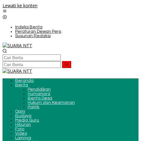
Lewati ke konten
Indeks Berita
Peraturan Dewan Pers
Susunan Redaksi
Beranda
Berita
Pendidikan
Humaniora
Berita Desa
Hukum dan Keamanan
Politik
Opini
Budaya
Media Guru
Hiburan
Foto
Video
Lainnya