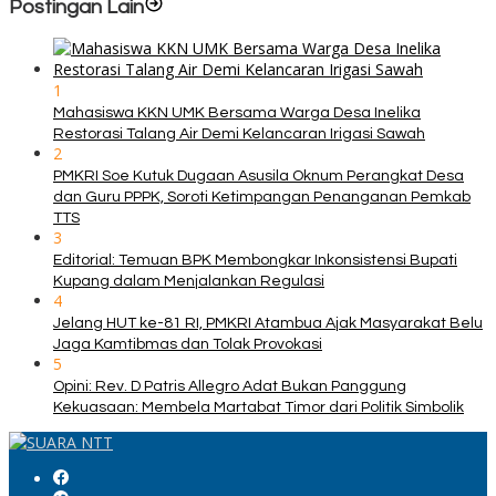
Postingan Lain
1
Mahasiswa KKN UMK Bersama Warga Desa Inelika
Restorasi Talang Air Demi Kelancaran Irigasi Sawah
2
PMKRI Soe Kutuk Dugaan Asusila Oknum Perangkat Desa
dan Guru PPPK, Soroti Ketimpangan Penanganan Pemkab
TTS
3
Editorial: Temuan BPK Membongkar Inkonsistensi Bupati
Kupang dalam Menjalankan Regulasi
4
Jelang HUT ke-81 RI, PMKRI Atambua Ajak Masyarakat Belu
Jaga Kamtibmas dan Tolak Provokasi
5
Opini: Rev. D Patris Allegro Adat Bukan Panggung
Kekuasaan: Membela Martabat Timor dari Politik Simbolik