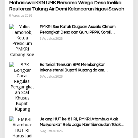
Mahasiswa KKN UMK Bersama Warga Desa Inelika
Restorasi Talang Air Demi Kelancaran Irigasi Sawah
6 Agustus 2026
PMKRI Soe Kutuk Dugaan Asusila Oknum
Perangkat Desa dan Guru PPPK, Soroti
Ketimpangan Penanganan Pemkab TTS
6 Agustus 2026
Editorial: Temuan BPK Membongkar
Inkonsistensi Bupati Kupang dalam
Menjalankan Regulasi
5 Agustus 2026
Jelang HUT ke-81 RI, PMKRI Atambua Ajak
Masyarakat Belu Jaga Kamtibmas dan Tolak
Provokasi
5 Agustus 2026