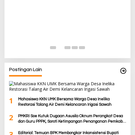
P
Pa
K
Di
De
Postingan Lain
1
Mahasiswa KKN UMK Bersama Warga Desa Inelika
Restorasi Talang Air Demi Kelancaran Irigasi Sawah
2
PMKRI Soe Kutuk Dugaan Asusila Oknum Perangkat Desa
dan Guru PPPK, Soroti Ketimpangan Penanganan Pemkab
TTS
3
Editorial: Temuan BPK Membongkar Inkonsistensi Bupati