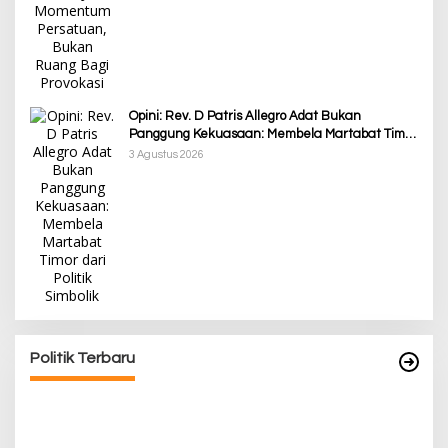
Opini: Rev. D Patris Allegro Adat Bukan
Panggung Kekuasaan: Membela Martabat Timor
dari Politik Simbolik
3 Agustus 2026
Awali Tahun dengan Kasih, 500 Lansia di TTS
Terima Bantuan Sembako dari Yayasan YNS
Di Berita, Berita Daerah, Ekonomi, Lainnya, Politik
|
5 Januari 2025
Politik Terbaru