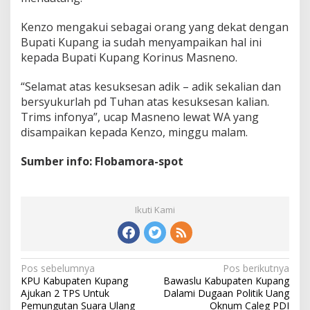
Kenzo mengakui sebagai orang yang dekat dengan
Bupati Kupang ia sudah menyampaikan hal ini
kepada Bupati Kupang Korinus Masneno.
“Selamat atas kesuksesan adik – adik sekalian dan
bersyukurlah pd Tuhan atas kesuksesan kalian.
Trims infonya”, ucap Masneno lewat WA yang
disampaikan kepada Kenzo, minggu malam.
Sumber info: Flobamora-spot
Ikuti Kami
Pos sebelumnya
Pos berikutnya
N
KPU Kabupaten Kupang
Bawaslu Kabupaten Kupang
a
Ajukan 2 TPS Untuk
Dalami Dugaan Politik Uang
v
Pemungutan Suara Ulang
Oknum Caleg PDI