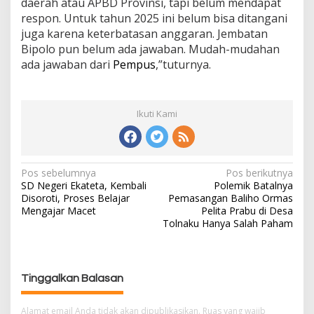
daerah atau APBD Provinsi, tapi belum mendapat
respon. Untuk tahun 2025 ini belum bisa ditangani
juga karena keterbatasan anggaran. Jembatan
Bipolo pun belum ada jawaban. Mudah-mudahan
ada jawaban dari
Pempus
,”tuturnya.
Ikuti Kami
Pos sebelumnya
Pos berikutnya
N
SD Negeri Ekateta, Kembali
Polemik Batalnya
a
Disoroti, Proses Belajar
Pemasangan Baliho Ormas
v
Mengajar Macet
Pelita Prabu di Desa
i
Tolnaku Hanya Salah Paham
g
a
s
Tinggalkan Balasan
i
p
Alamat email Anda tidak akan dipublikasikan.
Ruas yang wajib
o