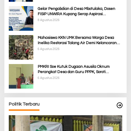
Gelar Pengabdian di Desa Mbotulaka, Dosen
FISIP UNWIRA Kupang Serap Aspirasi
Masyarakat & Penguatan Kapasitas Karang
8 Agustus 2026
Taruna
Mahasiswa KKN UMK Bersama Warga Desa
Inelika Restorasi Talang Air Demi Kelancaran
Irigasi Sawah
6 Agustus 2026
PMKRI Soe Kutuk Dugaan Asusila Oknum
Perangkat Desa dan Guru PPPK, Soroti
Ketimpangan Penanganan Pemkab TTS
6 Agustus 2026
Politik Terbaru