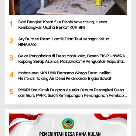
1
Dari Bengkel Kreatif ke Bisnis Advertising, Henos
Kembangkan Usaha Berkat KUR BRI
2
Ary Buraen Resmi Lantik Dian Teuf sebagai Ketua
HIMARASI
3
Gelar Pengabdian di Desa Mbotulaka, Dosen FISIP UNWIRA
Kupang Serap Aspirasi Masyarakat & Penguatan Kapasitas
Karang Taruna
4
Mahasiswa KKN UMK Bersama Warga Desa Inelika
Restorasi Talang Air Demi Kelancaran Irigasi Sawah
5
PMKRI Soe Kutuk Dugaan Asusila Oknum Perangkat Desa
dan Guru PPPK, Soroti Ketimpangan Penanganan Pemkab
TTS