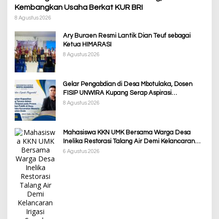
Kembangkan Usaha Berkat KUR BRI
8 Agustus 2026
Ary Buraen Resmi Lantik Dian Teuf sebagai
Ketua HIMARASI
8 Agustus 2026
Gelar Pengabdian di Desa Mbotulaka, Dosen
FISIP UNWIRA Kupang Serap Aspirasi
Masyarakat & Penguatan Kapasitas Karang
8 Agustus 2026
Taruna
Mahasiswa KKN UMK Bersama Warga Desa
Inelika Restorasi Talang Air Demi Kelancaran
Irigasi Sawah
6 Agustus 2026