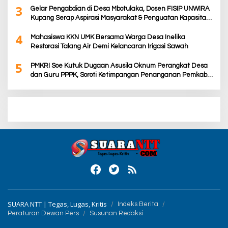
3
Gelar Pengabdian di Desa Mbotulaka, Dosen FISIP UNWIRA
Kupang Serap Aspirasi Masyarakat & Penguatan Kapasitas
Karang Taruna
4
Mahasiswa KKN UMK Bersama Warga Desa Inelika
Restorasi Talang Air Demi Kelancaran Irigasi Sawah
5
PMKRI Soe Kutuk Dugaan Asusila Oknum Perangkat Desa
dan Guru PPPK, Soroti Ketimpangan Penanganan Pemkab
TTS
SUARA NTT | Tegas, Lugas, Kritis
Indeks Berita
Peraturan Dewan Pers
Susunan Redaksi