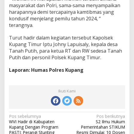
masyarakat dan Polri, sama-sama menyampaikan
harapannya demi tercapainya kamtibmas yang
kondusif menjelang pemilu tahun 2024, ”
terangnya.
Turut hadir dalam kegiatan tersebut Kapolsek
Kupang Timur Iptu Johny Lapuisaly, kepala desa
Tanah Putih, para ketua RT dan RW sedesa Tanah
Putih dan personil Polsek Kupang Timur.
Laporan: Humas Polres Kupang
Ikuti Kami
Pos sebelumnya
Pos berikutnya
N
WVI Hadir di Kabupaten
S2 Ilmu Hukum
a
Kupang Dengan Program
Pemerintahan STIKUM
v
PASTI: Perangi Stunting
Resmi Dimulai: 10 Dosen