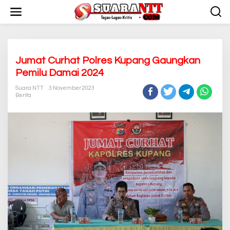
L
e
w
a
t
i
k
Jumat Curhat Polres Kupang Gaungkan
e
Pemilu Damai 2024
k
o
Suara NTT
3 November 2023
n
Berita
t
e
n