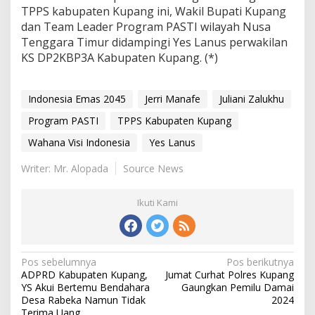
TPPS kabupaten Kupang ini, Wakil Bupati Kupang
dan Team Leader Program PASTI wilayah Nusa
Tenggara Timur didampingi Yes Lanus perwakilan
KS DP2KBP3A Kabupaten Kupang. (*)
Indonesia Emas 2045
Jerri Manafe
Juliani Zalukhu
Program PASTI
TPPS Kabupaten Kupang
Wahana Visi Indonesia
Yes Lanus
Writer: Mr. Alopada
Source News
Ikuti Kami
Pos sebelumnya
Pos berikutnya
N
ADPRD Kabupaten Kupang,
Jumat Curhat Polres Kupang
a
YS Akui Bertemu Bendahara
Gaungkan Pemilu Damai
v
Desa Rabeka Namun Tidak
2024
i
Terima Uang