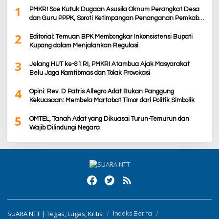
1
PMKRI Soe Kutuk Dugaan Asusila Oknum Perangkat Desa
dan Guru PPPK, Soroti Ketimpangan Penanganan Pemkab
TTS
2
Editorial: Temuan BPK Membongkar Inkonsistensi Bupati
Kupang dalam Menjalankan Regulasi
3
Jelang HUT ke-81 RI, PMKRI Atambua Ajak Masyarakat
Belu Jaga Kamtibmas dan Tolak Provokasi
4
Opini: Rev. D Patris Allegro Adat Bukan Panggung
Kekuasaan: Membela Martabat Timor dari Politik Simbolik
5
OMTEL, Tanah Adat yang Dikuasai Turun-Temurun dan
Wajib Dilindungi Negara
SUARA NTT | Tegas, Lugas, Kritis
Indeks Berita