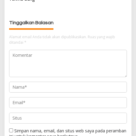
g
a
s
Tinggalkan Balasan
i
p
Alamat email Anda tidak akan dipublikasikan.
Ruas yang wajib
o
ditandai
*
s
Simpan nama, email, dan situs web saya pada peramban