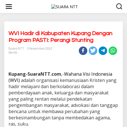
L
e
w
a
t
i
k
WVI Hadir di Kabupaten Kupang Dengan
e
Program PASTI: Perangi Stunting
k
o
Suara NTT
3 November 2023
n
Berita
t
e
n
Kupang-SuaraNTT.com
,-
Wahana Visi Indonesia
(WVI)
adalah organisasi kemanusiaan Kristen yang
hadir melayani dan berkolaborasi dalam
pemberdayaan anak, keluarga dan masyarakat
yang paling rentan melalui pendekatan
pengembangan masyarakat, advokasi dan tanggap
bencana untuk membawa perubahan yang
berkesinambungan tanpa membedakan agama,
ras, suku.