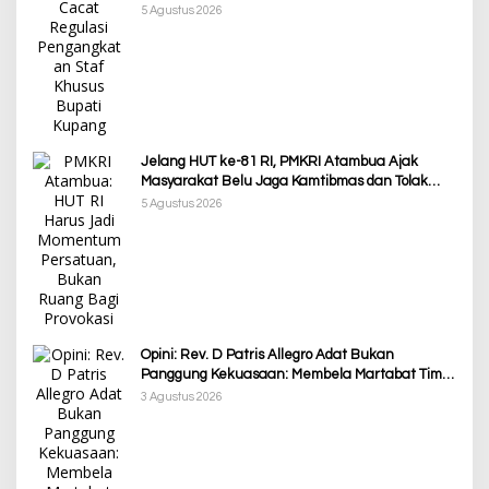
Menjalankan Regulasi
5 Agustus 2026
Jelang HUT ke-81 RI, PMKRI Atambua Ajak
Masyarakat Belu Jaga Kamtibmas dan Tolak
Provokasi
5 Agustus 2026
Opini: Rev. D Patris Allegro Adat Bukan
Panggung Kekuasaan: Membela Martabat Timor
dari Politik Simbolik
3 Agustus 2026