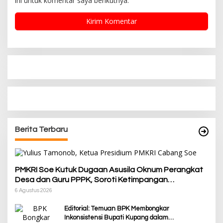
ini untuk komentar saya berikutnya.
Berita Terbaru
PMKRI Soe Kutuk Dugaan Asusila Oknum Perangkat
Desa dan Guru PPPK, Soroti Ketimpangan
Penanganan Pemkab TTS
6 Agustus 2026
Editorial: Temuan BPK Membongkar
Inkonsistensi Bupati Kupang dalam