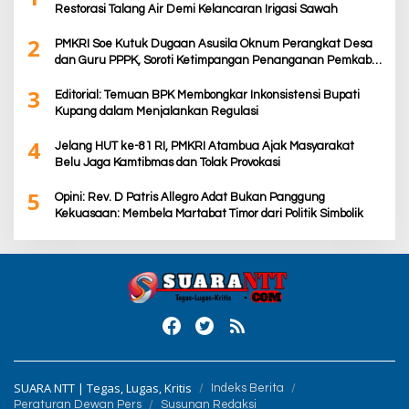
Restorasi Talang Air Demi Kelancaran Irigasi Sawah
2
PMKRI Soe Kutuk Dugaan Asusila Oknum Perangkat Desa
dan Guru PPPK, Soroti Ketimpangan Penanganan Pemkab
TTS
3
Editorial: Temuan BPK Membongkar Inkonsistensi Bupati
Kupang dalam Menjalankan Regulasi
4
Jelang HUT ke-81 RI, PMKRI Atambua Ajak Masyarakat
Belu Jaga Kamtibmas dan Tolak Provokasi
5
Opini: Rev. D Patris Allegro Adat Bukan Panggung
Kekuasaan: Membela Martabat Timor dari Politik Simbolik
SUARA NTT | Tegas, Lugas, Kritis
Indeks Berita
Peraturan Dewan Pers
Susunan Redaksi