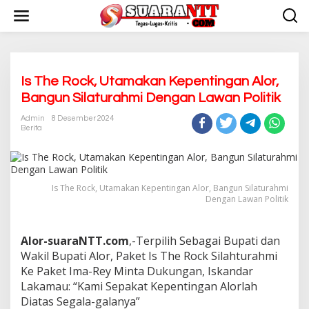
L
e
w
a
t
i
k
Is The Rock, Utamakan Kepentingan Alor,
e
Bangun Silaturahmi Dengan Lawan Politik
k
o
Admin
8 Desember 2024
n
Berita
t
e
n
Is The Rock, Utamakan Kepentingan Alor, Bangun Silaturahmi
Dengan Lawan Politik
Alor-suaraNTT.com
,-Terpilih Sebagai Bupati dan
Wakil Bupati Alor, Paket Is The Rock Silahturahmi
Ke Paket Ima-Rey Minta Dukungan, Iskandar
Lakamau: “Kami Sepakat Kepentingan Alorlah
Diatas Segala-galanya”