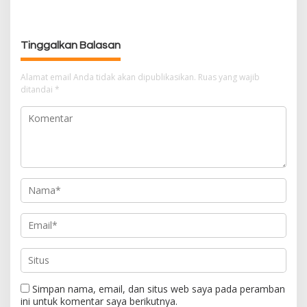
g
a
s
Tinggalkan Balasan
i
p
Alamat email Anda tidak akan dipublikasikan.
Ruas yang wajib
o
ditandai
*
s
Simpan nama, email, dan situs web saya pada peramban
ini untuk komentar saya berikutnya.