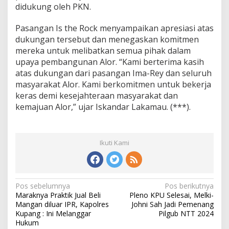
didukung oleh PKN.
Pasangan Is the Rock menyampaikan apresiasi atas
dukungan tersebut dan menegaskan komitmen
mereka untuk melibatkan semua pihak dalam
upaya pembangunan Alor. “Kami berterima kasih
atas dukungan dari pasangan Ima-Rey dan seluruh
masyarakat Alor. Kami berkomitmen untuk bekerja
keras demi kesejahteraan masyarakat dan
kemajuan Alor,” ujar Iskandar Lakamau. (***).
Ikuti Kami
Pos sebelumnya
Pos berikutnya
N
Maraknya Praktik Jual Beli
Pleno KPU Selesai, Melki-
a
Mangan diluar IPR, Kapolres
Johni Sah Jadi Pemenang
v
Kupang : Ini Melanggar
Pilgub NTT 2024
i
Hukum