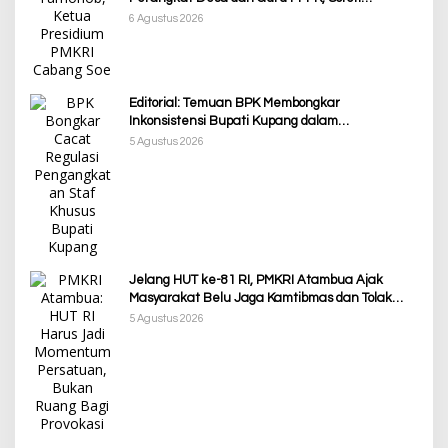
Ketimpangan Penanganan Pemkab TTS
6 Agustus 2026
Editorial: Temuan BPK Membongkar
Inkonsistensi Bupati Kupang dalam
Menjalankan Regulasi
5 Agustus 2026
Jelang HUT ke-81 RI, PMKRI Atambua Ajak
Masyarakat Belu Jaga Kamtibmas dan Tolak
Provokasi
5 Agustus 2026