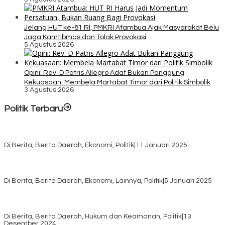
Jelang HUT ke-81 RI, PMKRI Atambua Ajak Masyarakat Belu
Jaga Kamtibmas dan Tolak Provokasi
5 Agustus 2026
Opini: Rev. D Patris Allegro Adat Bukan Panggung
Kekuasaan: Membela Martabat Timor dari Politik Simbolik
3 Agustus 2026
Politik Terbaru
Rayakan HUT ke-52, DPD Provinsi NTT Gelar Sejumlah Kegiatan.
Di Berita, Berita Daerah, Ekonomi, Politik
|
11 Januari 2025
Awali Tahun dengan Kasih, 500 Lansia di TTS Terima Bantuan
Sembako dari Yayasan YNS
Di Berita, Berita Daerah, Ekonomi, Lainnya, Politik
|
5 Januari 2025
Pilkada TTS, Babinsa Koramil 1621-05/Panite Pastikan Keamanan
Distribusi Logistik di Kecamatan Kuanfatu
Di Berita, Berita Daerah, Hukum dan Keamanan, Politik
|
13
Desember 2024