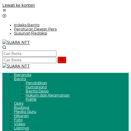
Lewati ke konten
Indeks Berita
Peraturan Dewan Pers
Susunan Redaksi
Beranda
Berita
Pendidikan
Humaniora
Berita Desa
Hukum dan Keamanan
Politik
Opini
Budaya
Media Guru
Hiburan
Foto
Video
Lainnya