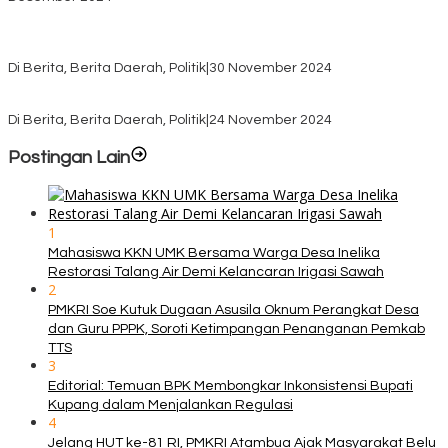
Pasca Quick Count Pilkada TTS, Daniel Oematan Akui Kekalahan
dan Apresiasi Kemenangan Paket Bumy
Di Berita, Berita Daerah, Politik
|
30 November 2024
KPU TTS Mulai Distribusi Logistik Pilkada ke 12 Kecamatan Terjauh
Di Berita, Berita Daerah, Politik
|
24 November 2024
Postingan Lain
1
Mahasiswa KKN UMK Bersama Warga Desa Inelika
Restorasi Talang Air Demi Kelancaran Irigasi Sawah
2
PMKRI Soe Kutuk Dugaan Asusila Oknum Perangkat Desa
dan Guru PPPK, Soroti Ketimpangan Penanganan Pemkab
TTS
3
Editorial: Temuan BPK Membongkar Inkonsistensi Bupati
Kupang dalam Menjalankan Regulasi
4
Jelang HUT ke-81 RI, PMKRI Atambua Ajak Masyarakat Belu