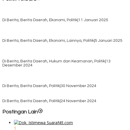
Rayakan HUT ke-52, DPD Provinsi NTT Gelar Sejumlah Kegiatan.
Di Berita, Berita Daerah, Ekonomi, Politik
|
11 Januari 2025
Awali Tahun dengan Kasih, 500 Lansia di TTS Terima Bantuan
Sembako dari Yayasan YNS
Di Berita, Berita Daerah, Ekonomi, Lainnya, Politik
|
5 Januari 2025
Pilkada TTS, Babinsa Koramil 1621-05/Panite Pastikan Keamanan
Distribusi Logistik di Kecamatan Kuanfatu
Di Berita, Berita Daerah, Hukum dan Keamanan, Politik
|
13
Desember 2024
Pasca Quick Count Pilkada TTS, Daniel Oematan Akui Kekalahan
dan Apresiasi Kemenangan Paket Bumy
Di Berita, Berita Daerah, Politik
|
30 November 2024
KPU TTS Mulai Distribusi Logistik Pilkada ke 12 Kecamatan Terjauh
Di Berita, Berita Daerah, Politik
|
24 November 2024
Postingan Lain
1