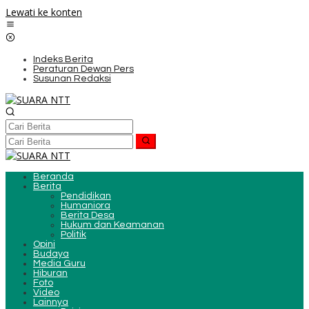
Lewati ke konten
Indeks Berita
Peraturan Dewan Pers
Susunan Redaksi
Beranda
Berita
Pendidikan
Humaniora
Berita Desa
Hukum dan Keamanan
Politik
Opini
Budaya
Media Guru
Hiburan
Foto
Video
Lainnya