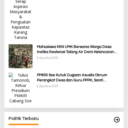
Mahasiswa KKN UMK Bersama Warga Desa
Inelika Restorasi Talang Air Demi Kelancaran
Irigasi Sawah
6 Agustus 2026
PMKRI Soe Kutuk Dugaan Asusila Oknum
Perangkat Desa dan Guru PPPK, Soroti
Ketimpangan Penanganan Pemkab TTS
6 Agustus 2026
Awali Tahun dengan Kasih, 500 Lansia di TTS
Terima Bantuan Sembako dari Yayasan YNS
Di Berita, Berita Daerah, Ekonomi, Lainnya, Politik
|
5 Januari 2025
Politik Terbaru