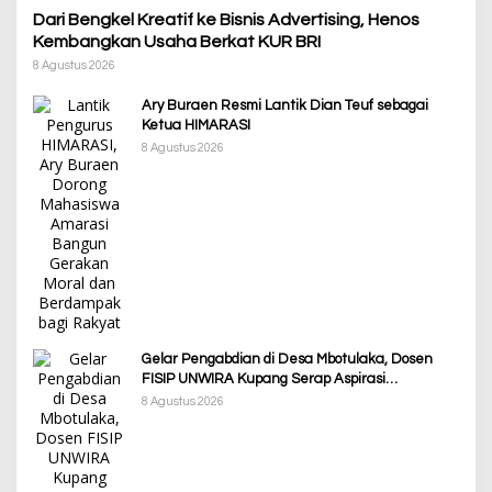
Dari Bengkel Kreatif ke Bisnis Advertising, Henos
Kembangkan Usaha Berkat KUR BRI
8 Agustus 2026
Ary Buraen Resmi Lantik Dian Teuf sebagai
Ketua HIMARASI
8 Agustus 2026
Gelar Pengabdian di Desa Mbotulaka, Dosen
FISIP UNWIRA Kupang Serap Aspirasi
Masyarakat & Penguatan Kapasitas Karang
8 Agustus 2026
Taruna