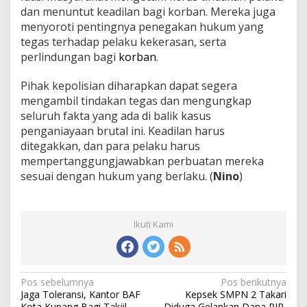
dan menuntut keadilan bagi korban. Mereka juga
menyoroti pentingnya penegakan hukum yang
tegas terhadap pelaku kekerasan, serta
perlindungan bagi
korban
.
Pihak kepolisian diharapkan dapat segera
mengambil tindakan tegas dan mengungkap
seluruh fakta yang ada di balik kasus
penganiayaan brutal ini. Keadilan harus
ditegakkan, dan para pelaku harus
mempertanggungjawabkan perbuatan mereka
sesuai dengan hukum yang berlaku. (
Nino
)
Ikuti Kami
Pos sebelumnya
Pos berikutnya
N
Jaga Toleransi, Kantor BAF
Kepsek SMPN 2 Takari
a
Kota Kupang Bagi Takjil
Diduga Gelapkan Dana PIP,