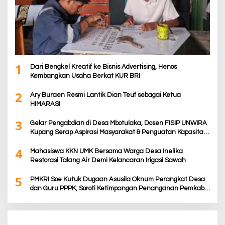
1
Dari Bengkel Kreatif ke Bisnis Advertising, Henos
Kembangkan Usaha Berkat KUR BRI
2
Ary Buraen Resmi Lantik Dian Teuf sebagai Ketua
HIMARASI
3
Gelar Pengabdian di Desa Mbotulaka, Dosen FISIP UNWIRA
Kupang Serap Aspirasi Masyarakat & Penguatan Kapasitas
Karang Taruna
4
Mahasiswa KKN UMK Bersama Warga Desa Inelika
Restorasi Talang Air Demi Kelancaran Irigasi Sawah
5
PMKRI Soe Kutuk Dugaan Asusila Oknum Perangkat Desa
dan Guru PPPK, Soroti Ketimpangan Penanganan Pemkab
TTS