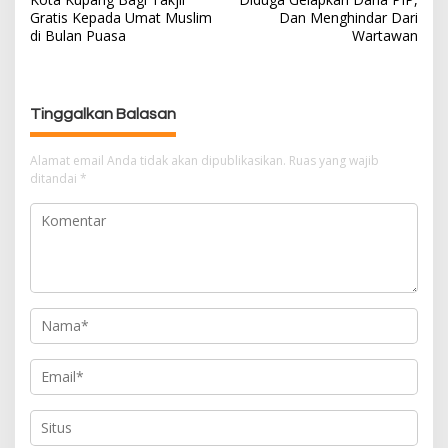
v
Gratis Kepada Umat Muslim
Dan Menghindar Dari
i
di Bulan Puasa
Wartawan
g
a
s
Tinggalkan Balasan
i
p
Alamat email Anda tidak akan dipublikasikan.
Ruas yang wajib
o
ditandai
*
s