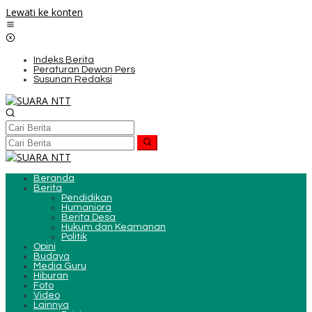
Lewati ke konten
Indeks Berita
Peraturan Dewan Pers
Susunan Redaksi
Beranda
Berita
Pendidikan
Humaniora
Berita Desa
Hukum dan Keamanan
Politik
Opini
Budaya
Media Guru
Hiburan
Foto
Video
Lainnya