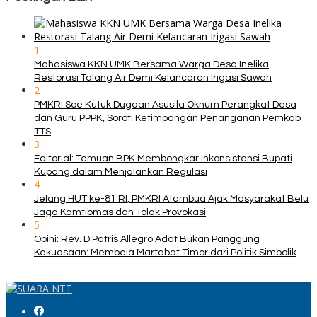
1
Mahasiswa KKN UMK Bersama Warga Desa Inelika
Restorasi Talang Air Demi Kelancaran Irigasi Sawah
2
PMKRI Soe Kutuk Dugaan Asusila Oknum Perangkat Desa
dan Guru PPPK, Soroti Ketimpangan Penanganan Pemkab
TTS
3
Editorial: Temuan BPK Membongkar Inkonsistensi Bupati
Kupang dalam Menjalankan Regulasi
4
Jelang HUT ke-81 RI, PMKRI Atambua Ajak Masyarakat Belu
Jaga Kamtibmas dan Tolak Provokasi
5
Opini: Rev. D Patris Allegro Adat Bukan Panggung
Kekuasaan: Membela Martabat Timor dari Politik Simbolik