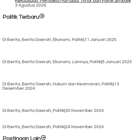
Kekuasaan: Membela Martabat Timor dari Politik Simbolik
3 Agustus 2026
Politik Terbaru
Rayakan HUT ke-52, DPD Provinsi NTT Gelar Sejumlah Kegiatan.
Di Berita, Berita Daerah, Ekonomi, Politik
|
11 Januari 2025
Awali Tahun dengan Kasih, 500 Lansia di TTS Terima Bantuan
Sembako dari Yayasan YNS
Di Berita, Berita Daerah, Ekonomi, Lainnya, Politik
|
5 Januari 2025
Pilkada TTS, Babinsa Koramil 1621-05/Panite Pastikan Keamanan
Distribusi Logistik di Kecamatan Kuanfatu
Di Berita, Berita Daerah, Hukum dan Keamanan, Politik
|
13
Desember 2024
Pasca Quick Count Pilkada TTS, Daniel Oematan Akui Kekalahan
dan Apresiasi Kemenangan Paket Bumy
Di Berita, Berita Daerah, Politik
|
30 November 2024
KPU TTS Mulai Distribusi Logistik Pilkada ke 12 Kecamatan Terjauh
Di Berita, Berita Daerah, Politik
|
24 November 2024
Postingan Lain