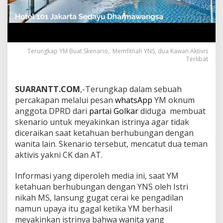
Terungkap YM Buat Skenario, Memfitnah YNS, dua Kawan Aktivis
Terlibat
SUARANTT.COM
,-Terungkap dalam sebuah
percakapan melalui pesan
whatsApp
YM oknum
anggota DPRD dari
partai Golkar
diduga membuat
skenario untuk meyakinkan istrinya agar tidak
diceraikan saat ketahuan berhubungan dengan
wanita lain. Skenario tersebut, mencatut dua teman
aktivis yakni CK dan AT.
Informasi yang diperoleh media ini, saat YM
ketahuan berhubungan dengan YNS oleh Istri
nikah MS, lansung gugat cerai ke pengadilan
namun upaya itu gagal ketika YM berhasil
meyakinkan istrinya bahwa wanita yang