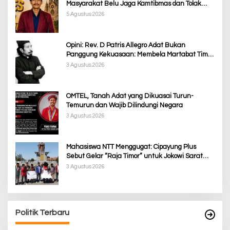
Masyarakat Belu Jaga Kamtibmas dan Tolak
Provokasi
5 Agustus 2026
Opini: Rev. D Patris Allegro Adat Bukan
Panggung Kekuasaan: Membela Martabat Timor
dari Politik Simbolik
3 Agustus 2026
OMTEL, Tanah Adat yang Dikuasai Turun-
Temurun dan Wajib Dilindungi Negara
3 Agustus 2026
Mahasiswa NTT Menggugat: Cipayung Plus
Sebut Gelar “Raja Timor” untuk Jokowi Sarat
Kepentingan Politik
3 Agustus 2026
Politik Terbaru