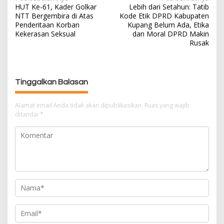
HUT Ke-61, Kader Golkar
Lebih dari Setahun: Tatib
a
NTT Bergembira di Atas
Kode Etik DPRD Kabupaten
v
Penderitaan Korban
Kupang Belum Ada, Etika
i
Kekerasan Seksual
dan Moral DPRD Makin
g
Rusak
a
s
i
Tinggalkan Balasan
p
o
Alamat email Anda tidak akan dipublikasikan.
Ruas yang wajib
s
ditandai
*