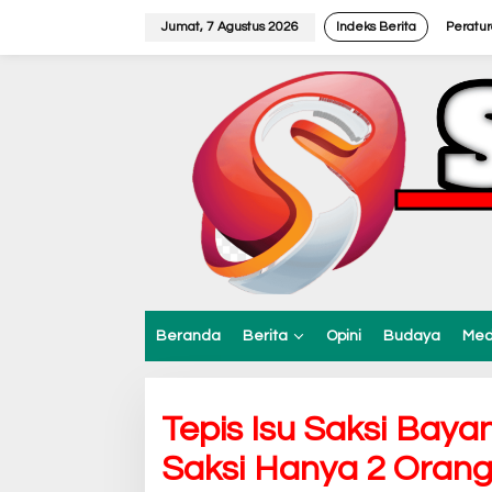
L
e
Jumat, 7 Agustus 2026
Indeks Berita
Peratu
w
a
t
i
k
e
k
o
n
t
e
n
Beranda
Berita
Opini
Budaya
Med
Tepis Isu Saksi Baya
Saksi Hanya 2 Orang,