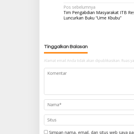
Pos sebelumnya
N
Tim Pengabdian Masyarakat ITB Re
a
Luncurkan Buku “Ume Kbubu”
v
i
g
a
Tinggalkan Balasan
s
i
p
Alamat email Anda tidak akan dipublikasikan.
Ruas ya
o
s
Simpan nama, email, dan situs web saya pa