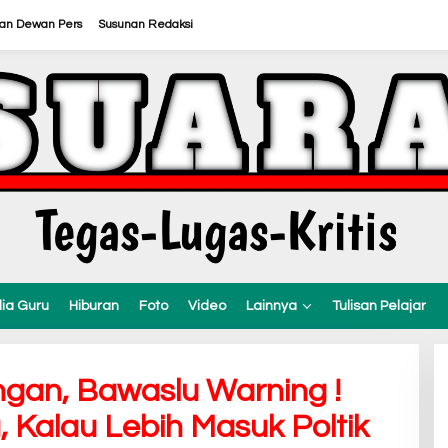
ran Dewan Pers
Susunan Redaksi
ia Guru
Hiburan
Foto
Video
Lainnya
Tulisan Pelajar
ngan, Bawaslu Warning !
 Kalau Lebih Masuk Poltik