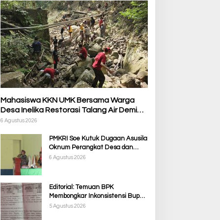
Mahasiswa KKN UMK Bersama Warga
Desa Inelika Restorasi Talang Air Demi
Kelancaran Irigasi Sawah
6 Agustus 2026
PMKRI Soe Kutuk Dugaan Asusila
Oknum Perangkat Desa dan
Guru PPPK, Soroti Ketimpangan
6 Agustus 2026
Penanganan Pemkab TTS
Editorial: Temuan BPK
Membongkar Inkonsistensi Bupati
Kupang dalam Menjalankan
5 Agustus 2026
Regulasi