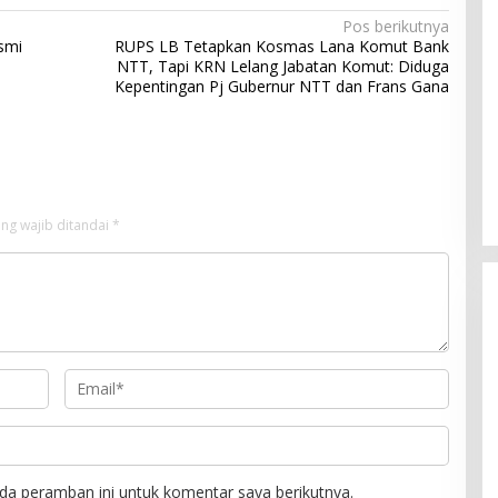
Pos berikutnya
smi
RUPS LB Tetapkan Kosmas Lana Komut Bank
NTT, Tapi KRN Lelang Jabatan Komut: Diduga
Kepentingan Pj Gubernur NTT dan Frans Gana
ng wajib ditandai
*
Rayakan HUT ke-52, DPD Provinsi
NTT Gelar Sejumlah Kegiatan.
Di Berita, Berita Daerah, Ekonomi, Politik
|
11
Januari 2025
da peramban ini untuk komentar saya berikutnya.