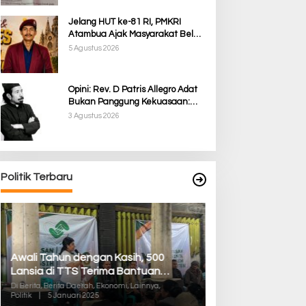
Jelang HUT ke-81 RI, PMKRI
Atambua Ajak Masyarakat Belu
Jaga Kamtibmas dan Tolak
5 Agustus 2026
Provokasi
Opini: Rev. D Patris Allegro Adat
Bukan Panggung Kekuasaan:
Membela Martabat Timor dari
3 Agustus 2026
Politik Simbolik
Politik Terbaru
Awali Tahun dengan Kasih, 500
Pilkada TTS, Babi
Lansia di TTS Terima Bantuan
05/Panite Pasti
Sembako dari Yayasan YNS
Distribusi Logisti
Di Berita, Berita Daerah, Ekonomi, Lainnya,
Di Berita, Berita Daera
Politik
|
5 Januari 2025
Politik
|
13 Desember 2
Kuanfatu