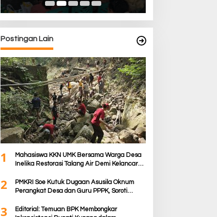
Postingan Lain
1
Mahasiswa KKN UMK Bersama Warga Desa
Inelika Restorasi Talang Air Demi Kelancaran
Irigasi Sawah
2
PMKRI Soe Kutuk Dugaan Asusila Oknum
Perangkat Desa dan Guru PPPK, Soroti
Ketimpangan Penanganan Pemkab TTS
3
Editorial: Temuan BPK Membongkar