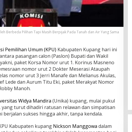
oleh Berbeda Pilihan Tapi Masih Berpijak Pada Tanah dan Air Yang Sama
si Pemilihan Umum (KPU)
Kabupaten Kupang hari ini
antara pasangan calon (Paslon) Bupati dan Wakil
t yakni, paket Korsa Nomor urut 1. Korinus Masneno
 Kemesraan nomor urut 2 Dokter Meserasi Ataupah
las nomor urut 3 Jerri Manafe dan Melianus Akulas,
ef Lede dan Aurum Titu Eki, paket Merakyat Nomor
 Robby Manoh.
versitas Widya Mandira
(Unika) kupang, mulai pukul
, yang turut dihadiri ratusan relawan dan simpatisan
ni berjalan sukses hingga akhir, tanpa kendala.
 KPU Kabupaten kupang
Nickson Manggowa
dalam