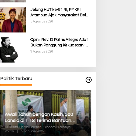
Jelang HUT ke-81 RI, PMKRI
Atambua Ajak Masyarakat Belu
Jaga Kamtibmas dan Tolak
5 Agustus 2026
Provokasi
Opini: Rev. D Patris Allegro Adat
Bukan Panggung Kekuasaan:
Membela Martabat Timor dari
3 Agustus 2026
Politik Simbolik
Politik Terbaru
Awali Tahun dengan Kasih, 500
Pilkada TTS, Babi
Lansia di TTS Terima Bantuan
05/Panite Pasti
Sembako dari Yayasan YNS
Distribusi Logisti
Di Berita, Berita Daerah, Ekonomi, Lainnya,
Di Berita, Berita Daera
Politik
|
5 Januari 2025
Politik
|
13 Desember 2
Kuanfatu