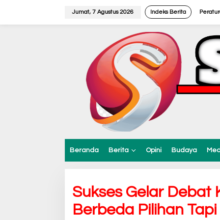
L
e
Jumat, 7 Agustus 2026
Indeks Berita
Peratu
w
a
t
i
k
e
k
o
n
t
e
n
Beranda
Berita
Opini
Budaya
Med
Sukses Gelar Debat K
Berbeda Pilihan Tapi