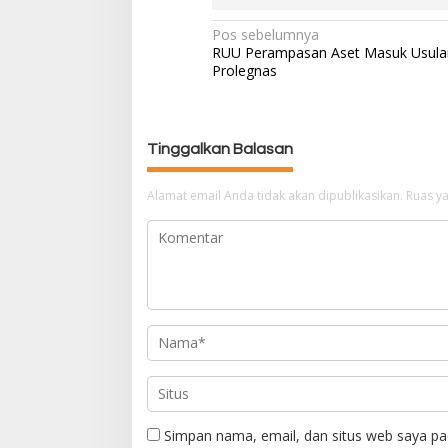
Pos sebelumnya
N
RUU Perampasan Aset Masuk Usula
a
Prolegnas
v
i
g
a
Tinggalkan Balasan
s
i
Alamat email Anda tidak akan dipublikasikan.
Ruas ya
p
o
s
Simpan nama, email, dan situs web saya pa