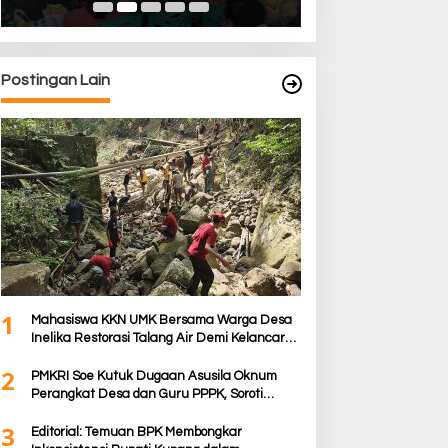
Postingan Lain
1
Mahasiswa KKN UMK Bersama Warga Desa
Inelika Restorasi Talang Air Demi Kelancaran
Irigasi Sawah
2
PMKRI Soe Kutuk Dugaan Asusila Oknum
Perangkat Desa dan Guru PPPK, Soroti
Ketimpangan Penanganan Pemkab TTS
3
Editorial: Temuan BPK Membongkar