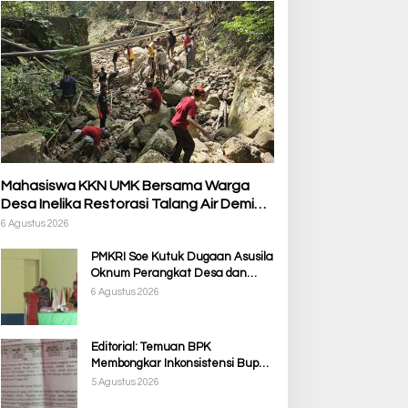
Mahasiswa KKN UMK Bersama Warga
Desa Inelika Restorasi Talang Air Demi
Kelancaran Irigasi Sawah
6 Agustus 2026
PMKRI Soe Kutuk Dugaan Asusila
Oknum Perangkat Desa dan
Guru PPPK, Soroti Ketimpangan
6 Agustus 2026
Penanganan Pemkab TTS
Editorial: Temuan BPK
Membongkar Inkonsistensi Bupati
Kupang dalam Menjalankan
5 Agustus 2026
Regulasi