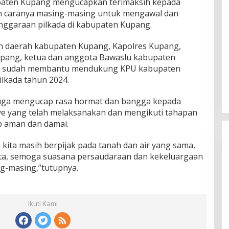
paten Kupang mengucapkan terimaksih kepada
n caranya masing-masing untuk mengawal dan
ggaraan pilkada di kabupaten Kupang.
h daerah kabupaten Kupang, Kapolres Kupang,
upang, ketua dan anggota Bawaslu kabupaten
ng sudah membantu mendukung KPU kabupaten
lkada tahun 2024.
uga mengucap rasa hormat dan bangga kepada
e yang telah melaksanakan dan mengikuti tahapan
b aman dan damai.
i kita masih berpijak pada tanah dan air yang sama,
nta, semoga suasana persaudaraan dan kekeluargaan
ing-masing,”tutupnya.
Rayakan HUT ke-52, DPD Provinsi
Ikuti Kami
NTT Gelar Sejumlah Kegiatan.
Di Berita, Berita Daerah, Ekonomi, Politik
|
11
Januari 2025