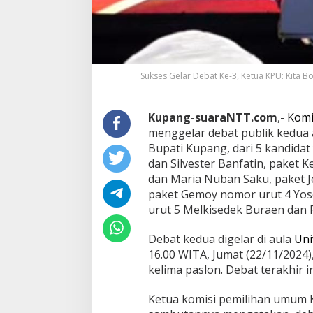
Sukses Gelar Debat Ke-3, Ketua KPU: Kita B
Kupang-suaraNTT.com
,-
Komi
menggelar debat publik kedua 
Bupati Kupang, dari 5 kandida
dan Silvester Banfatin, paket
dan Maria Nuban Saku, paket Je
paket Gemoy nomor urut 4 Yos
urut 5 Melkisedek Buraen dan
Debat kedua digelar di aula
Uni
16.00 WITA, Jumat (22/11/2024)
kelima paslon. Debat terakhir i
Ketua komisi pemilihan umum