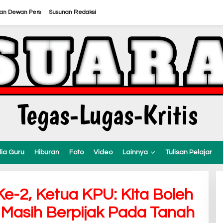
ran Dewan Pers
Susunan Redaksi
ia Guru
Hiburan
Foto
Video
Lainnya
Tulisan Pelajar
e-2, Ketua KPU: Kita Boleh
 Masih Berpijak Pada Tanah