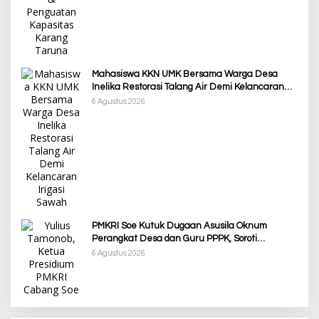
Mahasiswa KKN UMK Bersama Warga Desa
Inelika Restorasi Talang Air Demi Kelancaran
Irigasi Sawah
6 Agustus 2026
PMKRI Soe Kutuk Dugaan Asusila Oknum
Perangkat Desa dan Guru PPPK, Soroti
Ketimpangan Penanganan Pemkab TTS
6 Agustus 2026