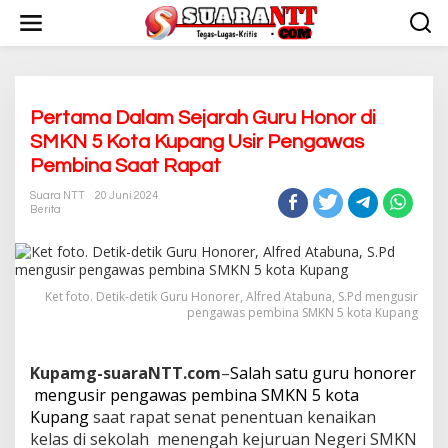
L
e
w
a
t
i
k
Pertama Dalam Sejarah Guru Honor di
e
SMKN 5 Kota Kupang Usir Pengawas
k
Pembina Saat Rapat
o
n
Suara NTT
20 Juni 2024
t
Berita
e
n
Ket foto. Detik-detik Guru Honorer, Alfred Atabuna, S.Pd mengusir
pengawas pembina SMKN 5 kota Kupang
Kupamg-suaraNTT.com
–
Salah satu guru honorer
mengusir pengawas pembina SMKN 5 kota
Kupang
saat rapat senat penentuan kenaikan
kelas di sekolah menengah kejuruan Negeri SMKN