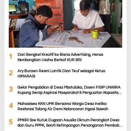
1
Dari Bengkel Kreatif ke Bisnis Advertising, Henos
Kembangkan Usaha Berkat KUR BRI
2
Ary Buraen Resmi Lantik Dian Teuf sebagai Ketua
HIMARASI
3
Gelar Pengabdian di Desa Mbotulaka, Dosen FISIP UNWIRA
Kupang Serap Aspirasi Masyarakat & Penguatan Kapasitas
Karang Taruna
4
Mahasiswa KKN UMK Bersama Warga Desa Inelika
Restorasi Talang Air Demi Kelancaran Irigasi Sawah
5
PMKRI Soe Kutuk Dugaan Asusila Oknum Perangkat Desa
dan Guru PPPK, Soroti Ketimpangan Penanganan Pemkab
TTS