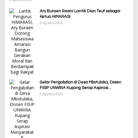
Ary Buraen Resmi Lantik Dian Teuf sebagai
Ketua HIMARASI
8 Agustus 2026
Gelar Pengabdian di Desa Mbotulaka, Dosen
FISIP UNWIRA Kupang Serap Aspirasi
Masyarakat & Penguatan Kapasitas Karang
8 Agustus 2026
Taruna