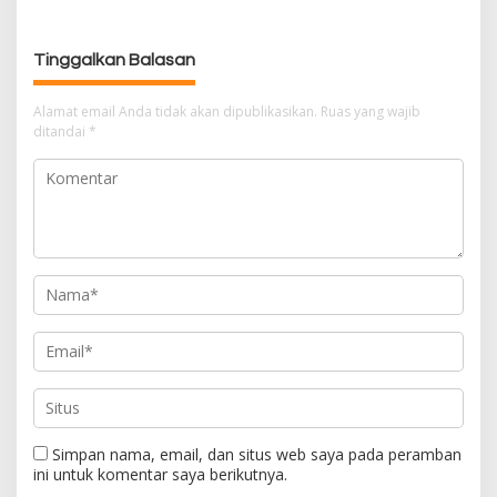
s
i
Tinggalkan Balasan
p
o
Alamat email Anda tidak akan dipublikasikan.
Ruas yang wajib
s
ditandai
*
Simpan nama, email, dan situs web saya pada peramban
ini untuk komentar saya berikutnya.