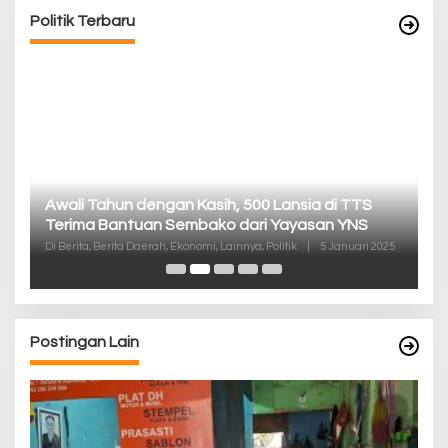
Politik Terbaru
P
Awali Tahun dengan Kasih, 500 Lansia di TTS
Pa
Terima Bantuan Sembako dari Yayasan YNS
K
Di
Di Berita, Berita Daerah, Ekonomi, Lainnya, Politik
|
5 Januari 2025
De
Postingan Lain