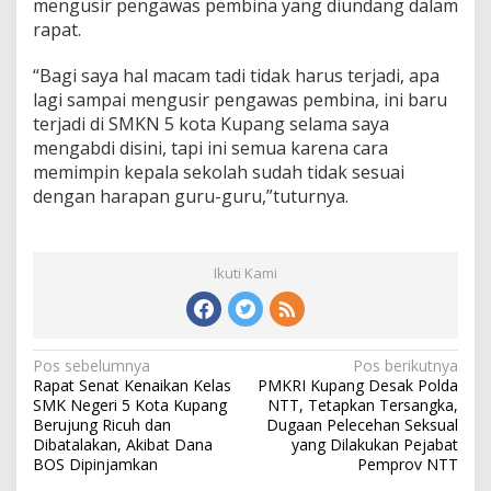
mengusir pengawas pembina yang diundang dalam
rapat.
“Bagi saya hal macam tadi tidak harus terjadi, apa
lagi sampai mengusir pengawas pembina, ini baru
terjadi di SMKN 5 kota Kupang selama saya
mengabdi disini, tapi ini semua karena cara
memimpin kepala sekolah sudah tidak sesuai
dengan harapan guru-guru,”tuturnya.
Ikuti Kami
Pos sebelumnya
Pos berikutnya
N
Rapat Senat Kenaikan Kelas
PMKRI Kupang Desak Polda
a
SMK Negeri 5 Kota Kupang
NTT, Tetapkan Tersangka,
v
Berujung Ricuh dan
Dugaan Pelecehan Seksual
i
Dibatalakan, Akibat Dana
yang Dilakukan Pejabat
g
BOS Dipinjamkan
Pemprov NTT
a