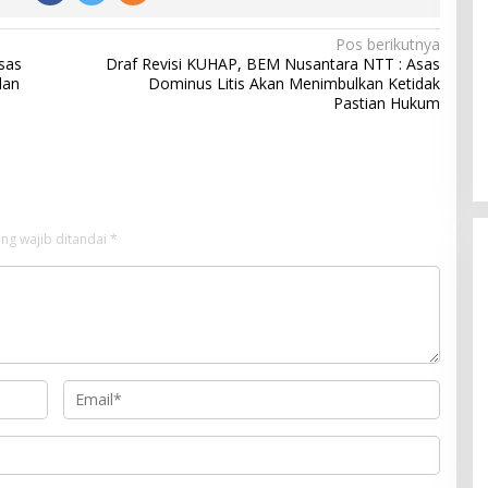
Pos berikutnya
sas
Draf Revisi KUHAP, BEM Nusantara NTT : Asas
lan
Dominus Litis Akan Menimbulkan Ketidak
Pastian Hukum
Rayakan HUT ke-52, DPD Provinsi
NTT Gelar Sejumlah Kegiatan.
Di Berita, Berita Daerah, Ekonomi, Politik
|
11
ng wajib ditandai
*
Januari 2025