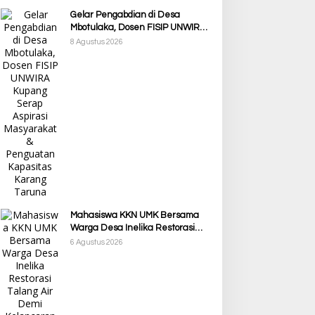
Gelar Pengabdian di Desa
Mbotulaka, Dosen FISIP UNWIRA
Kupang Serap Aspirasi
8 Agustus 2026
Masyarakat & Penguatan
Kapasitas Karang Taruna
Mahasiswa KKN UMK Bersama
Warga Desa Inelika Restorasi
Talang Air Demi Kelancaran
6 Agustus 2026
Irigasi Sawah