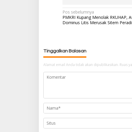
Pos sebelumnya
N
PMKRI Kupang Menolak RKUHAP, A
a
Dominus Litis Merusak Sitem Peradi
v
i
g
a
Tinggalkan Balasan
s
i
p
Alamat email Anda tidak akan dipublikasikan.
Ruas ya
o
s