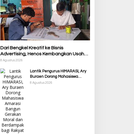
Dari Bengkel Kreatif ke Bisnis
Advertising, Henos Kembangkan Usaha
Berkat KUR BRI
8 Agustus 2026
Lantik Pengurus HIMARASI, Ary
Buraen Dorong Mahasiswa
Amarasi Bangun Gerakan Moral
8 Agustus 2026
dan Berdampak bagi Rakyat