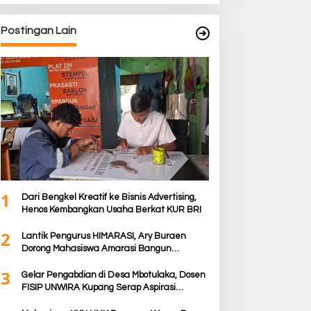
Postingan Lain
1
Dari Bengkel Kreatif ke Bisnis Advertising,
Henos Kembangkan Usaha Berkat KUR BRI
2
Lantik Pengurus HIMARASI, Ary Buraen
Dorong Mahasiswa Amarasi Bangun
Gerakan Moral dan Berdampak bagi Rakyat
3
Gelar Pengabdian di Desa Mbotulaka, Dosen
FISIP UNWIRA Kupang Serap Aspirasi
Masyarakat & Penguatan Kapasitas Karang