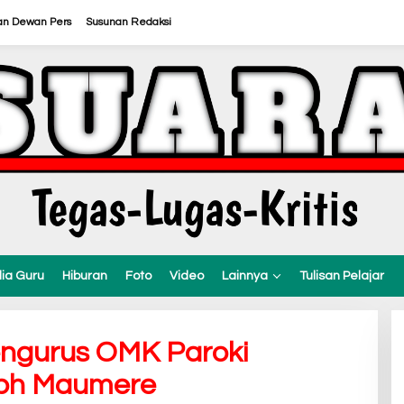
an Dewan Pers
Susunan Redaksi
ia Guru
Hiburan
Foto
Video
Lainnya
Tulisan Pelajar
engurus OMK Paroki
eph Maumere