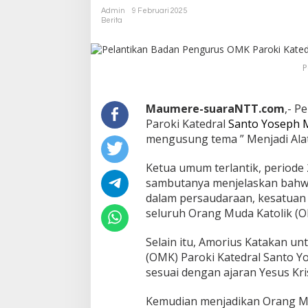
Admin
9 Februari 2025
Berita
P
Maumere-suaraNTT.com
,- P
Paroki Katedral
Santo Yoseph 
mengusung tema ” Menjadi Alat
Ketua umum terlantik, period
sambutanya menjelaskan bahwa
dalam persaudaraan, kesatuan 
seluruh Orang Muda Katolik (
Selain itu, Amorius Katakan u
(OMK) Paroki Katedral Santo Y
sesuai dengan ajaran Yesus Kri
Kemudian menjadikan Orang Mu