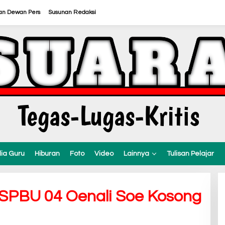
an Dewan Pers
Susunan Redaksi
ia Guru
Hiburan
Foto
Video
Lainnya
Tulisan Pelajar
i SPBU 04 Oenali Soe Kosong