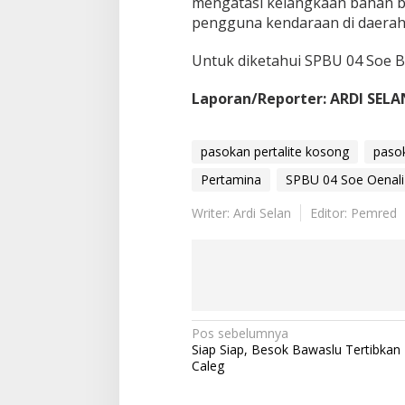
mengatasi kelangkaan bahan ba
pengguna kendaraan di daerah 
Untuk diketahui SPBU 04 Soe B
Laporan/Reporter: ARDI SEL
pasokan pertalite kosong
pasok
Pertamina
SPBU 04 Soe Oenali
Writer: Ardi Selan
Editor: Pemred
Pos sebelumnya
N
Siap Siap, Besok Bawaslu Tertibkan 
a
Caleg
v
i