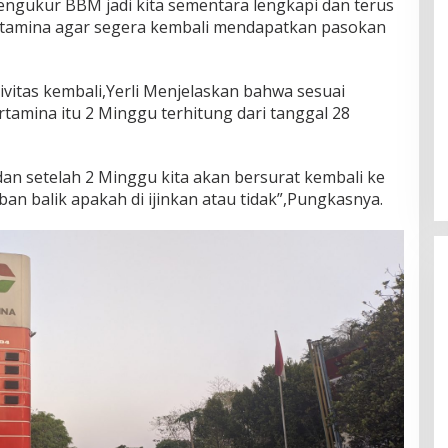
engukur BBM jadi kita sementara lengkapi dan terus
rtamina agar segera kembali mendapatkan pasokan
ivitas kembali,Yerli Menjelaskan bahwa sesuai
rtamina itu 2 Minggu terhitung dari tanggal 28
dan setelah 2 Minggu kita akan bersurat kembali ke
n balik apakah di ijinkan atau tidak”,Pungkasnya.
Rayakan HUT ke-52, DPD Provinsi
NTT Gelar Sejumlah Kegiatan.
Di Berita, Berita Daerah, Ekonomi, Politik
|
11
Januari 2025