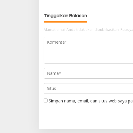
g
a
Tinggalkan Balasan
s
i
p
Alamat email Anda tidak akan dipublikasikan.
Ruas ya
o
s
Simpan nama, email, dan situs web saya pa