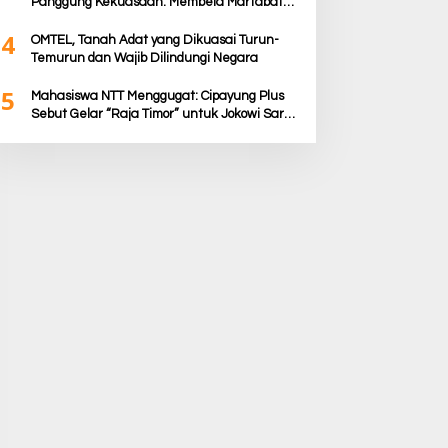
Panggung Kekuasaan: Membela Martabat
Timor dari Politik Simbolik
4
OMTEL, Tanah Adat yang Dikuasai Turun-
Temurun dan Wajib Dilindungi Negara
5
Mahasiswa NTT Menggugat: Cipayung Plus
Sebut Gelar “Raja Timor” untuk Jokowi Sarat
Kepentingan Politik