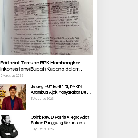
Editorial: Temuan BPK Membongkar
Inkonsistensi Bupati Kupang dalam
Menjalankan Regulasi
5 Agustus 2026
Jelang HUT ke-81 RI, PMKRI
Atambua Ajak Masyarakat Belu
Jaga Kamtibmas dan Tolak
5 Agustus 2026
Provokasi
Opini: Rev. D Patris Allegro Adat
Bukan Panggung Kekuasaan:
Membela Martabat Timor dari
3 Agustus 2026
Politik Simbolik