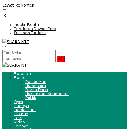
Lewati ke konten
Indeks Berita
Peraturan Dewan Pers
Susunan Redaksi
Beranda
Berita
Pendidikan
Humaniora
Berita Desa
Hukum dan Keamanan
Politik
Opini
Budaya
Media Guru
Hiburan
Foto
Video
Lainnya