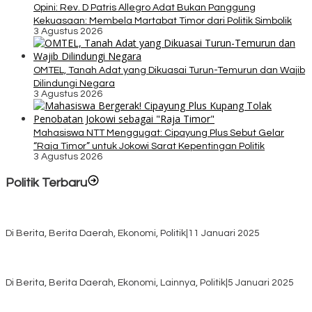
Opini: Rev. D Patris Allegro Adat Bukan Panggung
Kekuasaan: Membela Martabat Timor dari Politik Simbolik
3 Agustus 2026
OMTEL, Tanah Adat yang Dikuasai Turun-Temurun dan Wajib
Dilindungi Negara
3 Agustus 2026
Mahasiswa NTT Menggugat: Cipayung Plus Sebut Gelar
“Raja Timor” untuk Jokowi Sarat Kepentingan Politik
3 Agustus 2026
Politik Terbaru
Rayakan HUT ke-52, DPD Provinsi NTT Gelar Sejumlah Kegiatan.
Di Berita, Berita Daerah, Ekonomi, Politik
|
11 Januari 2025
Awali Tahun dengan Kasih, 500 Lansia di TTS Terima Bantuan
Sembako dari Yayasan YNS
Di Berita, Berita Daerah, Ekonomi, Lainnya, Politik
|
5 Januari 2025
Pilkada TTS, Babinsa Koramil 1621-05/Panite Pastikan Keamanan