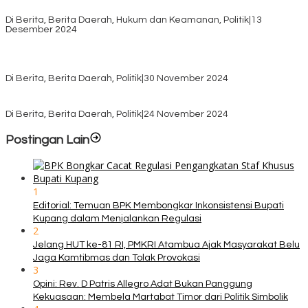
Distribusi Logistik di Kecamatan Kuanfatu
Di Berita, Berita Daerah, Hukum dan Keamanan, Politik
|
13
Desember 2024
Pasca Quick Count Pilkada TTS, Daniel Oematan Akui Kekalahan
dan Apresiasi Kemenangan Paket Bumy
Di Berita, Berita Daerah, Politik
|
30 November 2024
KPU TTS Mulai Distribusi Logistik Pilkada ke 12 Kecamatan Terjauh
Di Berita, Berita Daerah, Politik
|
24 November 2024
Postingan Lain
1
Editorial: Temuan BPK Membongkar Inkonsistensi Bupati
Kupang dalam Menjalankan Regulasi
2
Jelang HUT ke-81 RI, PMKRI Atambua Ajak Masyarakat Belu
Jaga Kamtibmas dan Tolak Provokasi
3
Opini: Rev. D Patris Allegro Adat Bukan Panggung
Kekuasaan: Membela Martabat Timor dari Politik Simbolik