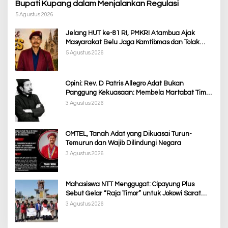
Bupati Kupang dalam Menjalankan Regulasi
5 Agustus 2026
Jelang HUT ke-81 RI, PMKRI Atambua Ajak
Masyarakat Belu Jaga Kamtibmas dan Tolak
Provokasi
5 Agustus 2026
Opini: Rev. D Patris Allegro Adat Bukan
Panggung Kekuasaan: Membela Martabat Timor
dari Politik Simbolik
3 Agustus 2026
OMTEL, Tanah Adat yang Dikuasai Turun-
Temurun dan Wajib Dilindungi Negara
3 Agustus 2026
Mahasiswa NTT Menggugat: Cipayung Plus
Sebut Gelar “Raja Timor” untuk Jokowi Sarat
Kepentingan Politik
3 Agustus 2026