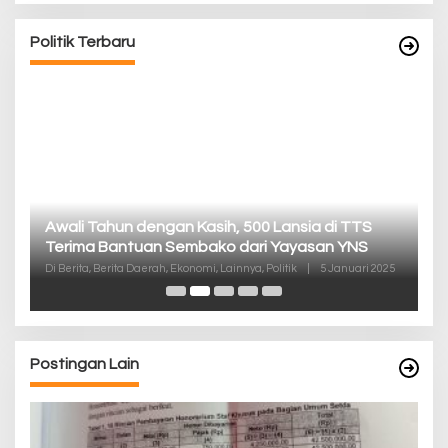
Politik Terbaru
P
Awali Tahun dengan Kasih, 500 Lansia di TTS
Pa
Terima Bantuan Sembako dari Yayasan YNS
K
Di
Di Berita, Berita Daerah, Ekonomi, Lainnya, Politik
|
5 Januari 2025
De
Postingan Lain