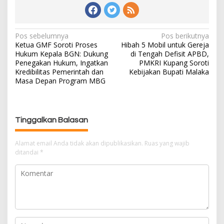
Pos sebelumnya
Pos berikutnya
N
‎Ketua GMF Soroti Proses
Hibah 5 Mobil untuk Gereja
a
Hukum Kepala BGN: Dukung
di Tengah Defisit APBD,
v
Penegakan Hukum, Ingatkan
PMKRI Kupang Soroti
i
Kredibilitas Pemerintah dan
Kebijakan Bupati Malaka
g
Masa Depan Program MBG
a
s
i
Tinggalkan Balasan
p
o
Alamat email Anda tidak akan dipublikasikan.
Ruas yang wajib
s
ditandai
*