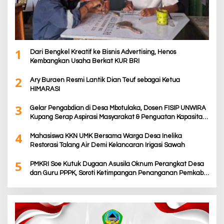
1
Dari Bengkel Kreatif ke Bisnis Advertising, Henos
Kembangkan Usaha Berkat KUR BRI
2
Ary Buraen Resmi Lantik Dian Teuf sebagai Ketua
HIMARASI
3
Gelar Pengabdian di Desa Mbotulaka, Dosen FISIP UNWIRA
Kupang Serap Aspirasi Masyarakat & Penguatan Kapasitas
Karang Taruna
4
Mahasiswa KKN UMK Bersama Warga Desa Inelika
Restorasi Talang Air Demi Kelancaran Irigasi Sawah
5
PMKRI Soe Kutuk Dugaan Asusila Oknum Perangkat Desa
dan Guru PPPK, Soroti Ketimpangan Penanganan Pemkab
TTS