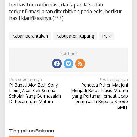
berhasil di konfirmasi, dan apabila sudah
terkonfirmasi akan diterbitkan pada edisi berikut
hasil klarifikasinya.(***)
Kabar Berantakan
Kabupaten Kupang
PLN
Ikuti Kami
Pos sebelumnya
Pos berikutnya
N
PJ Bupati Alor Zeth Sony
Pendeta Pither Madjeni
a
Libing Akan Cek Semua
Menjadi Ketua Klasis Mataru
v
Sekolah Yang Bermasalah
yang Pertama: Jemaat Ucap
i
Di Kecamatan Mataru
Terimakasih Kepada Sinode
g
GMIT
a
s
i
Tinggalkan Balasan
p