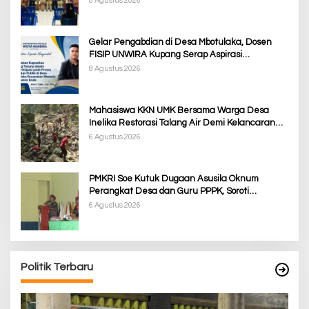
8 Agustus 2026
Gelar Pengabdian di Desa Mbotulaka, Dosen
FISIP UNWIRA Kupang Serap Aspirasi
Masyarakat & Penguatan Kapasitas Karang
8 Agustus 2026
Taruna
Mahasiswa KKN UMK Bersama Warga Desa
Inelika Restorasi Talang Air Demi Kelancaran
Irigasi Sawah
6 Agustus 2026
PMKRI Soe Kutuk Dugaan Asusila Oknum
Perangkat Desa dan Guru PPPK, Soroti
Ketimpangan Penanganan Pemkab TTS
6 Agustus 2026
Politik Terbaru