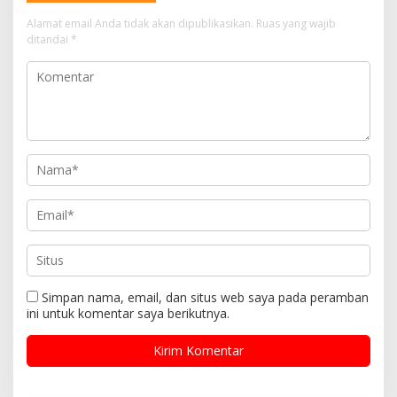
o
Alamat email Anda tidak akan dipublikasikan.
Ruas yang wajib
s
ditandai
*
Simpan nama, email, dan situs web saya pada peramban
ini untuk komentar saya berikutnya.