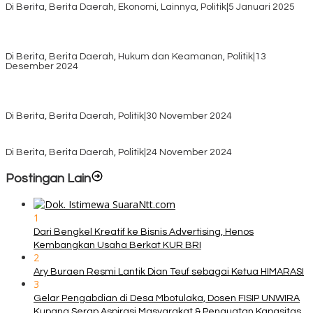
Di Berita, Berita Daerah, Ekonomi, Lainnya, Politik
|
5 Januari 2025
Pilkada TTS, Babinsa Koramil 1621-05/Panite Pastikan Keamanan
Distribusi Logistik di Kecamatan Kuanfatu
Di Berita, Berita Daerah, Hukum dan Keamanan, Politik
|
13
Desember 2024
Pasca Quick Count Pilkada TTS, Daniel Oematan Akui Kekalahan
dan Apresiasi Kemenangan Paket Bumy
Di Berita, Berita Daerah, Politik
|
30 November 2024
KPU TTS Mulai Distribusi Logistik Pilkada ke 12 Kecamatan Terjauh
Di Berita, Berita Daerah, Politik
|
24 November 2024
Postingan Lain
1
Dari Bengkel Kreatif ke Bisnis Advertising, Henos
Kembangkan Usaha Berkat KUR BRI
2
Ary Buraen Resmi Lantik Dian Teuf sebagai Ketua HIMARASI
3
Gelar Pengabdian di Desa Mbotulaka, Dosen FISIP UNWIRA
Kupang Serap Aspirasi Masyarakat & Penguatan Kapasitas