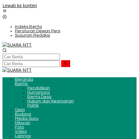
Lewati ke konten
Indeks Berita
Peraturan Dewan Pers
Susunan Redaksi
Beranda
Berita
Pendidikan
Humaniora
Berita Desa
Hukum dan Keamanan
Politik
Opini
Budaya
Media Guru
Hiburan
Foto
Video
Lainnya