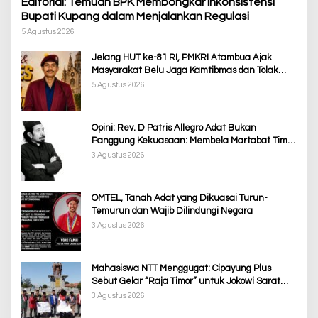
Editorial: Temuan BPK Membongkar Inkonsistensi
Bupati Kupang dalam Menjalankan Regulasi
5 Agustus 2026
Jelang HUT ke-81 RI, PMKRI Atambua Ajak
Masyarakat Belu Jaga Kamtibmas dan Tolak
Provokasi
5 Agustus 2026
Opini: Rev. D Patris Allegro Adat Bukan
Panggung Kekuasaan: Membela Martabat Timor
dari Politik Simbolik
3 Agustus 2026
OMTEL, Tanah Adat yang Dikuasai Turun-
Temurun dan Wajib Dilindungi Negara
3 Agustus 2026
Mahasiswa NTT Menggugat: Cipayung Plus
Sebut Gelar “Raja Timor” untuk Jokowi Sarat
Kepentingan Politik
3 Agustus 2026