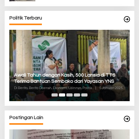
Politik Terbaru
P
Awali Tahun dengan Kasih, 500 Lansia di TTS
Pa
Terima Bantuan Sembako dari Yayasan YNS
K
Di
Di Berita, Berita Daerah, Ekonomi, Lainnya, Politik
|
5 Januari 2025
De
Postingan Lain