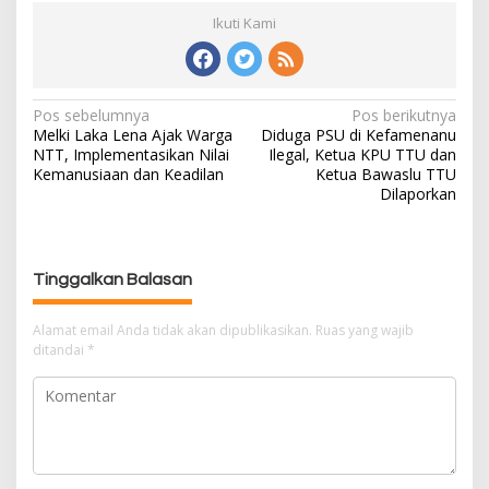
Ikuti Kami
Pos sebelumnya
Pos berikutnya
N
Melki Laka Lena Ajak Warga
Diduga PSU di Kefamenanu
a
NTT, Implementasikan Nilai
Ilegal, Ketua KPU TTU dan
v
Kemanusiaan dan Keadilan
Ketua Bawaslu TTU
i
Dilaporkan
g
a
s
Tinggalkan Balasan
i
p
Alamat email Anda tidak akan dipublikasikan.
Ruas yang wajib
o
ditandai
*
s