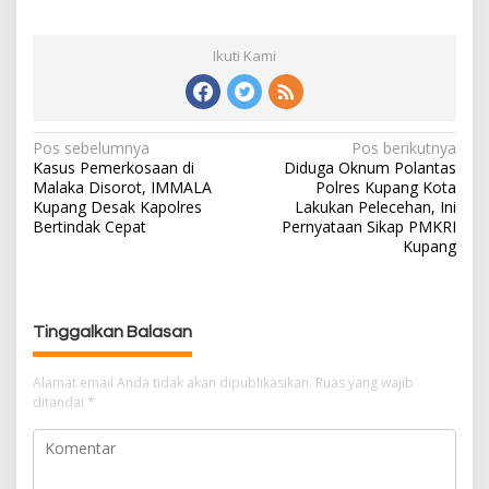
Ikuti Kami
Pos sebelumnya
Pos berikutnya
N
Kasus Pemerkosaan di
Diduga Oknum Polantas
a
Malaka Disorot, IMMALA
Polres Kupang Kota
v
Kupang Desak Kapolres
Lakukan Pelecehan, Ini
i
Bertindak Cepat
Pernyataan Sikap PMKRI
g
Kupang
a
s
i
Tinggalkan Balasan
p
o
Alamat email Anda tidak akan dipublikasikan.
Ruas yang wajib
s
ditandai
*