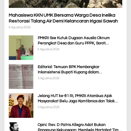
Mahasiswa KKN UMK Bersama Warga Desa Inelika
Restorasi Talang Air Demi Kelancaran Irigasi Sawah
6 Agustus 2026
PMKRI Soe Kutuk Dugaan Asusila Oknum
Perangkat Desa dan Guru PPPK, Soroti
Ketimpangan Penanganan Pemkab TTS
6 Agustus 2026
Editorial: Temuan BPK Membongkar
Inkonsistensi Bupati Kupang dalam
Menjalankan Regulasi
5 Agustus 2026
Jelang HUT ke-81 RI, PMKRI Atambua Ajak
Masyarakat Belu Jaga Kamtibmas dan Tolak
Provokasi
5 Agustus 2026
Opini: Rev. D Patris Allegro Adat Bukan
Panggung Kekuasaan: Membela Martabat Timor