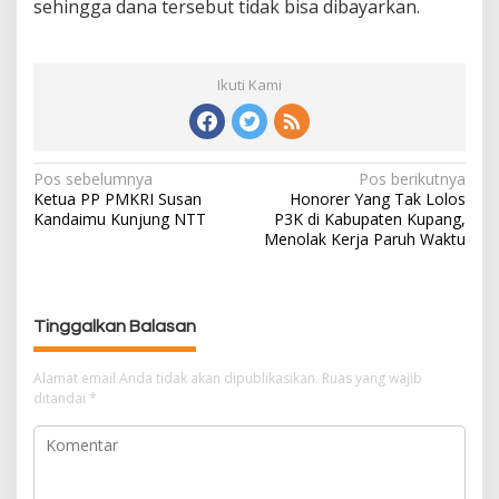
sehingga dana tersebut tidak bisa dibayarkan.
Ikuti Kami
Pos sebelumnya
Pos berikutnya
N
Ketua PP PMKRI Susan
Honorer Yang Tak Lolos
a
Kandaimu Kunjung NTT
P3K di Kabupaten Kupang,
v
Menolak Kerja Paruh Waktu
i
g
a
s
Tinggalkan Balasan
i
p
Alamat email Anda tidak akan dipublikasikan.
Ruas yang wajib
ditandai
*
o
s