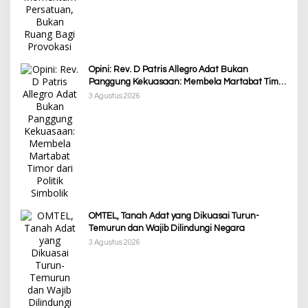
Opini: Rev. D Patris Allegro Adat Bukan
Panggung Kekuasaan: Membela Martabat Timor
dari Politik Simbolik
3 Agustus 2026
OMTEL, Tanah Adat yang Dikuasai Turun-
Temurun dan Wajib Dilindungi Negara
3 Agustus 2026