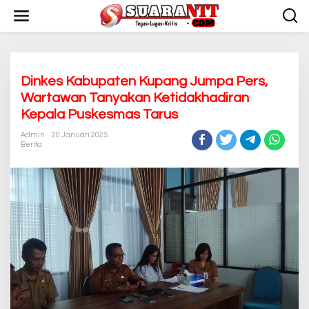
L
e
w
a
t
i
k
Dinkes Kabupaten Kupang Jumpa Pers,
e
Wartawan Tanyakan Ketidakhadiran
k
Kepala Puskesmas Tarus
o
n
Admin
20 Januari 2025
t
Berita
e
n