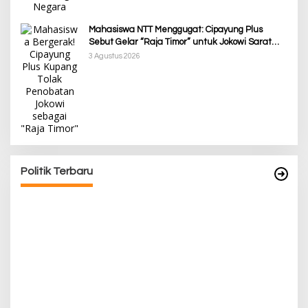
Mahasiswa NTT Menggugat: Cipayung Plus
Sebut Gelar “Raja Timor” untuk Jokowi Sarat
Kepentingan Politik
3 Agustus 2026
Awali Tahun dengan Kasih, 500 Lansia di TTS
Terima Bantuan Sembako dari Yayasan YNS
Di Berita, Berita Daerah, Ekonomi, Lainnya, Politik
|
5 Januari 2025
Politik Terbaru
P
Pa