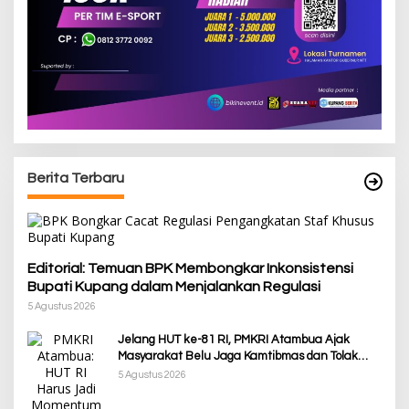
Berita Terbaru
Editorial: Temuan BPK Membongkar Inkonsistensi
Bupati Kupang dalam Menjalankan Regulasi
5 Agustus 2026
Jelang HUT ke-81 RI, PMKRI Atambua Ajak
Masyarakat Belu Jaga Kamtibmas dan Tolak
Provokasi
5 Agustus 2026