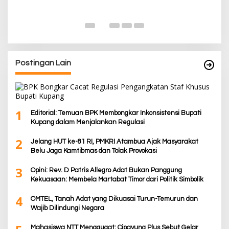
K
Di
De
Postingan Lain
1
Editorial: Temuan BPK Membongkar Inkonsistensi Bupati
Kupang dalam Menjalankan Regulasi
2
Jelang HUT ke-81 RI, PMKRI Atambua Ajak Masyarakat
Belu Jaga Kamtibmas dan Tolak Provokasi
3
Opini: Rev. D Patris Allegro Adat Bukan Panggung
Kekuasaan: Membela Martabat Timor dari Politik Simbolik
4
OMTEL, Tanah Adat yang Dikuasai Turun-Temurun dan
Wajib Dilindungi Negara
Mahasiswa NTT Menggugat: Cipayung Plus Sebut Gelar