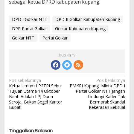
sebagai ketua DPRD kabupaten kupang.
DPD I Golkar NTT
DPD II Golkar Kabupaten Kupang
DPP Partai Golkar
Golkar Kabupaten Kupang
Golkar NTT
Partai Golkar
Ikuti Kami
Pos sebelumnya
Pos berikutnya
N
Ketua Umum LP2TRI Sebut
PMKRI Kupang, Minta DPD I
a
Tujuan Utama 14 Oktober
Partai Golkar NTT Jangan
v
Nanti Adalah LPJ Dana
Lindungi Kader Tak
i
Seroja, Bukan Segel Kantor
Bermoral: Skandal
g
Bupati
Kekerasan Seksual
a
s
i
Tinggalkan Balasan
p