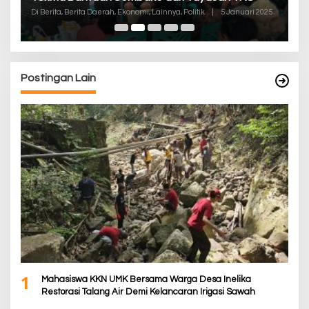
K
Di
Di Berita, Berita Daerah, Ekonomi, Lainnya, Politik
|
5 Januari 2025
De
Postingan Lain
1
Mahasiswa KKN UMK Bersama Warga Desa Inelika
Restorasi Talang Air Demi Kelancaran Irigasi Sawah