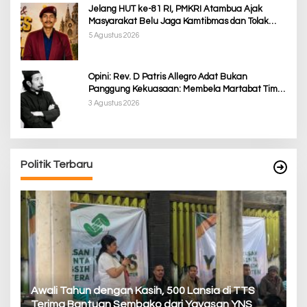
Jelang HUT ke-81 RI, PMKRI Atambua Ajak
Masyarakat Belu Jaga Kamtibmas dan Tolak
Provokasi
5 Agustus 2026
Opini: Rev. D Patris Allegro Adat Bukan
Panggung Kekuasaan: Membela Martabat Timor
dari Politik Simbolik
3 Agustus 2026
Politik Terbaru
P
Awali Tahun dengan Kasih, 500 Lansia di TTS
Pa
Terima Bantuan Sembako dari Yayasan YNS