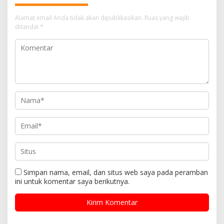
o
Alamat email Anda tidak akan dipublikasikan.
Ruas yang wajib
s
ditandai
*
Simpan nama, email, dan situs web saya pada peramban
ini untuk komentar saya berikutnya.