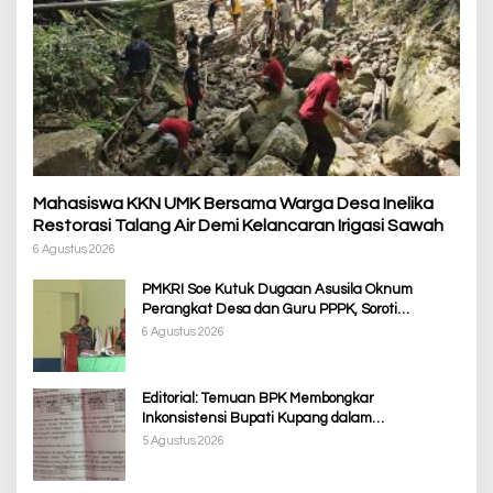
Mahasiswa KKN UMK Bersama Warga Desa Inelika
Restorasi Talang Air Demi Kelancaran Irigasi Sawah
6 Agustus 2026
PMKRI Soe Kutuk Dugaan Asusila Oknum
Perangkat Desa dan Guru PPPK, Soroti
Ketimpangan Penanganan Pemkab TTS
6 Agustus 2026
Editorial: Temuan BPK Membongkar
Inkonsistensi Bupati Kupang dalam
Menjalankan Regulasi
5 Agustus 2026