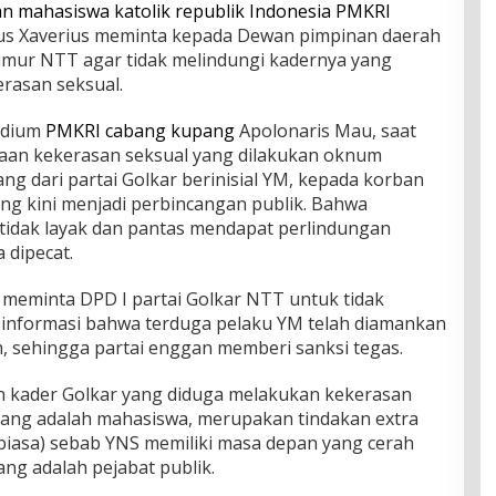
 mahasiswa katolik republik Indonesia PMKRI
us Xaverius meminta kepada Dewan pimpinan daerah
timur NTT agar tidak melindungi kadernya yang
rasan seksual.
sidium
PMKRI cabang kupang
Apolonaris Mau, saat
gaan kekerasan seksual yang dilakukan oknum
 dari partai Golkar berinisial YM, kepada korban
ang kini menjadi perbincangan publik. Bahwa
 tidak layak dan pantas mendapat perlindungan
 dipecat.
meminta DPD I partai Golkar NTT untuk tidak
 informasi bahwa terduga pelaku YM telah diamankan
h, sehingga partai enggan memberi sanksi tegas.
n kader Golkar yang diduga melakukan kekerasan
yang adalah mahasiswa, merupakan tindakan extra
 biasa) sebab YNS memiliki masa depan yang cerah
ng adalah pejabat publik.