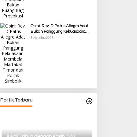
Opini: Rev. D Patris Allegro Adat
Bukan Panggung Kekuasaan:
Membela Martabat Timor dari
3 Agustus 2026
Politik Simbolik
Awali Tahun dengan Kasih, 500
Lansia di TTS Terima Bantuan
Sembako dari Yayasan YNS
Di Berita, Berita Daerah, Ekonomi, Lainnya,
Politik
|
5 Januari 2025
Politik Terbaru
Pilkada TTS, Babi