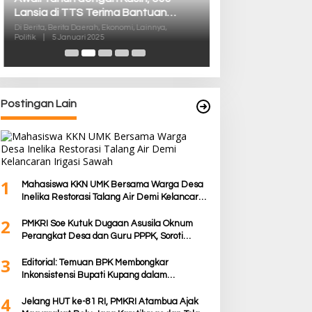
05/Panite Pasti
Distribusi Logisti
Di Berita, Berita Daera
Politik
|
13 Desember 2
Kuanfatu
Postingan Lain
1
Mahasiswa KKN UMK Bersama Warga Desa
Inelika Restorasi Talang Air Demi Kelancaran
Irigasi Sawah
2
PMKRI Soe Kutuk Dugaan Asusila Oknum
Perangkat Desa dan Guru PPPK, Soroti
Ketimpangan Penanganan Pemkab TTS
3
Editorial: Temuan BPK Membongkar
Inkonsistensi Bupati Kupang dalam
Menjalankan Regulasi
4
Jelang HUT ke-81 RI, PMKRI Atambua Ajak