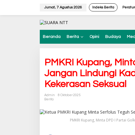
L
e
Jumat, 7 Agustus 2026
Indeks Berita
Peratu
w
a
t
i
k
Beranda
Berita
Opini
Budaya
Med
e
k
o
n
PMKRI Kupang, Minta
t
e
Jangan Lindungi Kad
n
Kekerasan Seksual
Admin
8 Oktober 2025
Berita
PMKRI Kupang, Minta DPD I Partai Gol