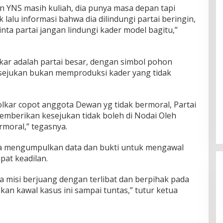
ban YNS masih kuliah, dia punya masa depan tapi
 lalu informasi bahwa dia dilindungi partai beringin,
inta partai jangan lindungi kader model bagitu,”
kar adalah partai besar, dengan simbol pohon
sejukan bukan memproduksi kader yang tidak
lkar copot anggota Dewan yg tidak bermoral, Partai
mberikan kesejukan tidak boleh di Nodai Oleh
moral,” tegasnya.
Rayakan HUT ke-52, DPD Provinsi
NTT Gelar Sejumlah Kegiatan.
a mengumpulkan data dan bukti untuk mengawal
Di Berita, Berita Daerah, Ekonomi, Politik
|
11
pat keadilan.
Januari 2025
ya misi berjuang dengan terlibat dan berpihak pada
kan kawal kasus ini sampai tuntas,” tutur ketua