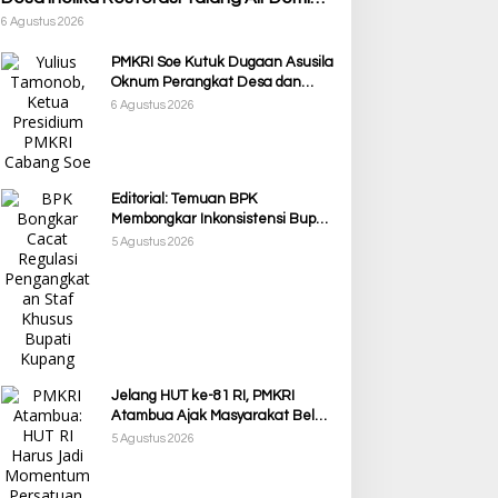
Kelancaran Irigasi Sawah
6 Agustus 2026
PMKRI Soe Kutuk Dugaan Asusila
Oknum Perangkat Desa dan
Guru PPPK, Soroti Ketimpangan
6 Agustus 2026
Penanganan Pemkab TTS
Editorial: Temuan BPK
Membongkar Inkonsistensi Bupati
Kupang dalam Menjalankan
5 Agustus 2026
Regulasi
Jelang HUT ke-81 RI, PMKRI
Atambua Ajak Masyarakat Belu
Jaga Kamtibmas dan Tolak
5 Agustus 2026
Provokasi