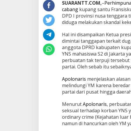
SUARANTT.COM,
–
Perhimpunan
cabang
kupang santu Fransisk
DPD I provinsi nusa tenggara 
diduga melakukan skandal keke
Hal ini disampaikan Ketua pre
dimintai tanggapan terkait du
anggota DPRD kabupaten kupang
YNS mahasiswa S2 di Jakarta y
perbuatan tak terpuji tersebut
partai. Oleh sebab itu sebaiknya
Apolonaris
menjelaskan alasan 
melindungi YM karena beredar
partai dari pusat hingga daera
Menurut
Apolonaris
, perbuata
seksual terhadap korban YNS 
ordinary crime (Kejahatan luar
namun di hancurkan oleh YM ya