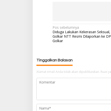
Pos sebelumnya
N
Diduga Lakukan Kekerasan Seksual,
a
Golkar NTT Resmi Dilaporkan ke DP
v
Golkar
i
g
a
Tinggalkan Balasan
s
i
p
Alamat email Anda tidak akan dipublikasikan.
Ruas ya
o
s